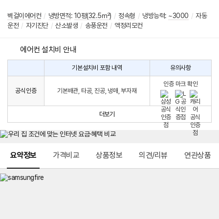
벽걸이에어컨
/
냉방면적
:
10평(32.5㎡)
/
정속형
/
냉방능력:
~3000
/
자동
운전
/
자기진단
/
산소발생
/
송풍운전
/
액정리모컨
에어컨 설치비 안내
기본설치비 포함 내역
유의사항
에
에
어
인증 마크 확인
컨
어
공식인증
기본배관, 타공, 진공, 냉매, 부자재
설
컨
치
구
비
매
더보기
시
발
생
되
메뉴 네비게이션
는
요약정보
가격비교
상품정보
의견/리뷰
연관상품
설
치
비
에
대
한
안