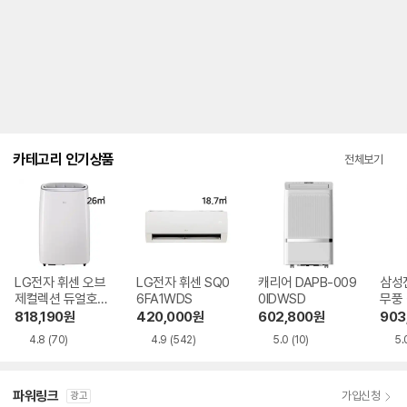
내
를
나
타
내
는
표
입
니
다.
카테고리 인기상품
전체보기
LG전자 휘센 오브
LG전자 휘센 SQ0
캐리어 DAPB-009
삼성
제컬렉션 듀얼호스
6FA1WDS
0IDWSD
무풍
PQ08FDWBS
06C
818,190
원
420,000
원
602,800
원
903
4.8
(70)
4.9
(542)
5.0
(10)
5.
파워링크
가입신청
광고