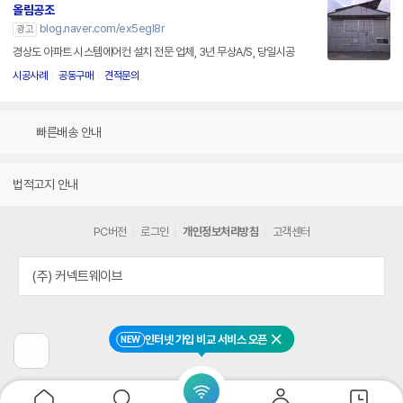
올림공조
blog.naver.com/ex5egl8r
광고
경상도 아파트 시스템에어컨 설치 전문 업체, 3년 무상A/S, 당일시공
시공사례
공동구매
견적문의
빠른배송 안내
법적고지 안내
PC버전
로그인
개인정보처리방침
고객센터
(주) 커넥트웨이브
인터넷 가입 비교 서비스 오픈
NEW
닫기
이
전
페
이