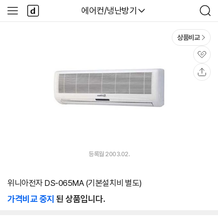
본문 바로가기
다
다나와
에어컨/냉난방기
사
검
나
이
색
와
드
메
메
상품비교
인
뉴
관
심
공
유
등록월 2003.02.
위니아전자 DS-065MA (기본설치비 별도)
가격비교 중지
된 상품입니다.