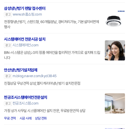
삼성냉난방기 렌탈 접수센터
www.sh홈쇼핑.com
광고
천장형냉난방기, 스탠드형, 60개월분납, 경비처리가능, 기본설치비면제
행사
시스템에어컨 전문시공 설치
시스템에어컨.com
광고
BIN-시스템은 삼성,LG의 정품 에어컨을 합리적인 가격으로 설치해 드립
니다
안산냉난방기설치업체
m.blog.naver.com/kyd3845
광고
친절상담 무상견적 삼성,엘지 캐리어냉난방기 설치전문점
찐공조시스템에어컨전문설치
찐공조시스템.com
광고
가정 상가 사무실 시스템에어컨 설치 전문, 무료방문견적 상담
무료 견적
시공 사례
상담 전화