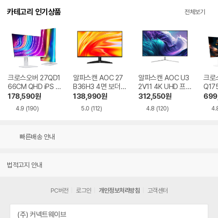
카테고리 인기상품
전체보기
크로스오버 27QD1
알파스캔 AOC 27
알파스캔 AOC U3
크로스
66CM QHD iPS U
B36H3 4면 보더리
2V11 4K UHD 프리
Q17
SB-C 화이트 Ai 멀
스 IPS 120 시력보
싱크 HDR 시력보호
QHD
178,590
원
138,990
원
312,550
원
699
티스탠드
호 무결점
무결점
Ai 
4.9
(190)
5.0
(112)
4.8
(120)
4.
드
빠른배송 안내
법적고지 안내
PC버전
로그인
개인정보처리방침
고객센터
(주) 커넥트웨이브