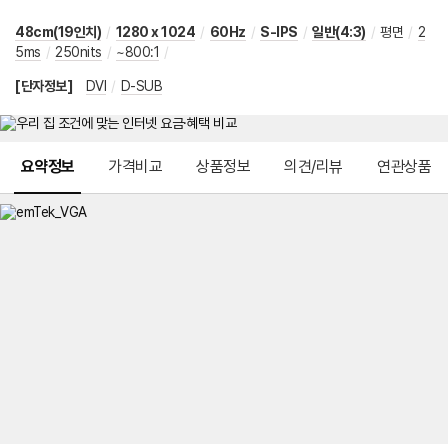
48cm(19인치)
/
1280 x 1024
/
60Hz
/
S-IPS
/
일반(4:3)
/
평면
/
2
5ms
/
250nits
/
~800:1
/
[단자정보]
DVI
/
D-SUB
메뉴 네비게이션
요약정보
가격비교
상품정보
의견/리뷰
연관상품