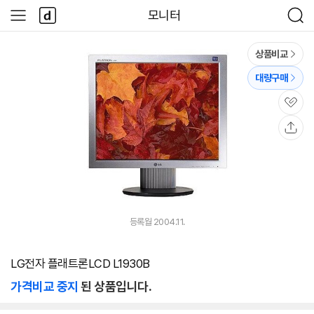
본문 바로가기
다
모니터
사
검
나
이
색
와
드
메
메
상품비교
인
뉴
대량구매
관
심
공
유
등록월 2004.11.
LG전자 플래트론LCD L1930B
가격비교 중지
된 상품입니다.