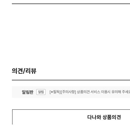
의견/리뷰
알림판
[※필독][주의사항] 상품의견 서비스 이용시 유의해 주세요
알림
잦은 오류, PC속도 잡자! PC안정화 위해 이건 꼭!
알림
다나와 상품의견