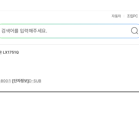
자동차
조립PC
 LX1751Q
~800:1
/
[단자정보]
D-SUB