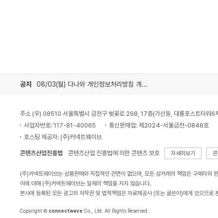
공지
08/03(월) 다나와 개인정보처리방침 개정 안내
주소 (우) 08510 서울특별시 금천구 벚꽃로 298, 17층(가산동, 대륭포스트타워6
사업자번호: 117-81-40065
통신판매업: 제2024-서울금천-0848호
호스팅 제공자: (주)커넥트웨이브
콘텐츠산업진흥법
콘텐츠산업 진흥법에 의한 콘텐츠 보호
자세히보기
콘
(주)커넥트웨이브는 상품판매와 직접적인 관련이 없으며, 모든 상거래의 책임은 구매자와 
이에 대해 (주)커넥트웨이브는 일체의 책임을 지지 않습니다.
본사에 등록된 모든 광고와 저작권 및 법적책임은 자료제공사 (또는 글쓴이)에게 있으므로 
Copyright ©
connectwave
Co., Ltd. All Rights Reserved.