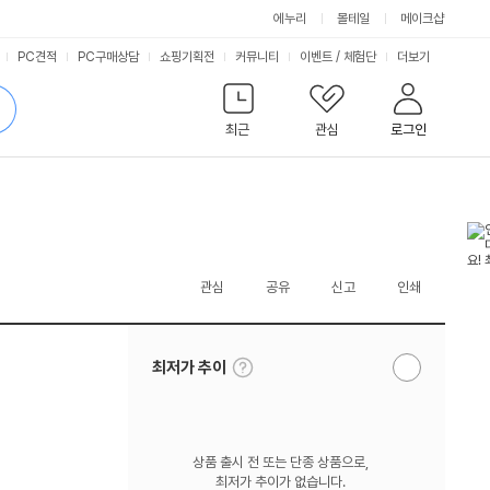
에누리
몰테일
메이크샵
서
PC견적
PC구매상담
쇼핑기획전
커뮤니티
이벤트
/
체험단
더보기
비
검
색
최근
관심
로그인
스
관심
공유
신고
인쇄
툴
최저가 추이
알
팁
림
보
받
기
기
상품 출시 전 또는 단종 상품으로,
최저가 추이가 없습니다.