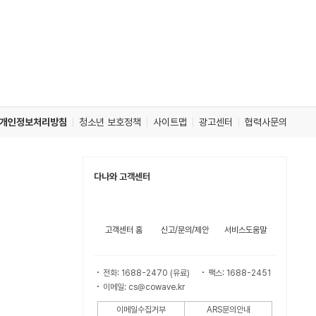
개인정보처리방침
청소년 보호정책
사이트맵
광고센터
협력사문의
다나와 고객센터
고객센터 홈
신고/문의/제안
서비스도움말
전화: 1688-2470 (유료)
팩스: 1688-2451
이메일: cs@cowave.kr
이메일수집거부
ARS문의안내