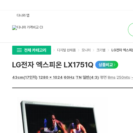
L
다나와 앱
G
전
통
자
합
엑
검
스
색
피
온
L
X
전체 카테고리
디지털 완제품
모니터
크기별
LG전자 엑스피온
1
7
5
LG전자 엑스피온 LX1751Q
상품비교
1
Q
:
상
43cm(17인치)
/
1280 x 1024
/
60Hz
/
TN
/
일반(4:3)
/
평면
/
8ms
/
250nits
/
다
세
나
스
와
펙
가
격
비
교