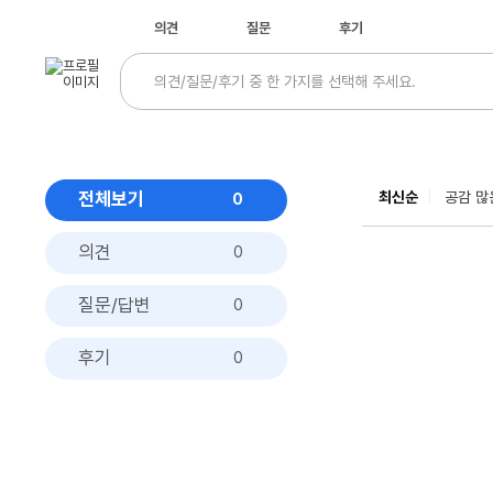
의견
질문
후기
전체보기
최신순
공감 많
0
의견
0
질문/답변
0
후기
0