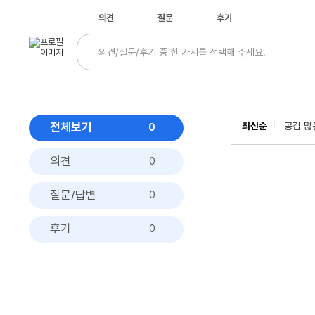
의견
질문
후기
전체보기
최신순
공감 많
0
의견
0
질문/답변
0
후기
0