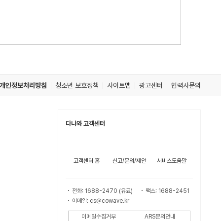
개인정보처리방침
청소년 보호정책
사이트맵
광고센터
협력사문의
다나와 고객센터
고객센터 홈
신고/문의/제안
서비스도움말
전화: 1688-2470 (유료)
팩스: 1688-2451
이메일: cs@cowave.kr
이메일수집거부
ARS문의안내