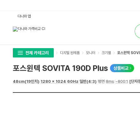
포
다나와 앱
스
윈
통
텍
합
S
검
O
색
V
I
T
A
전체 카테고리
디지털 완제품
모니터
크기별
포스윈텍 SOVIT
1
9
0
포스윈텍 SOVITA 190D Plus
상품비교
D
P
l
상
48cm(19인치)
/
1280 x 1024
/
60Hz
/
일반(4:3)
/
평면
/
8ms
/
~800:1
/
[단자
u
세
s
스
:
펙
다
나
와
가
격
비
교