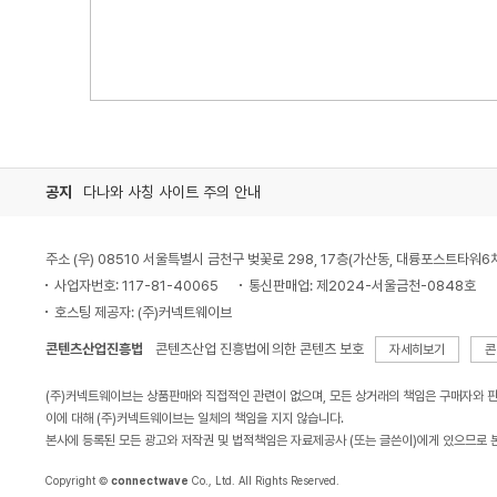
공지
다나와 사칭 사이트 주의 안내
주소 (우) 08510 서울특별시 금천구 벚꽃로 298, 17층(가산동, 대륭포스트타워6
사업자번호: 117-81-40065
통신판매업: 제2024-서울금천-0848호
호스팅 제공자: (주)커넥트웨이브
콘텐츠산업진흥법
콘텐츠산업 진흥법에 의한 콘텐츠 보호
자세히보기
콘
(주)커넥트웨이브는 상품판매와 직접적인 관련이 없으며, 모든 상거래의 책임은 구매자와 
이에 대해 (주)커넥트웨이브는 일체의 책임을 지지 않습니다.
본사에 등록된 모든 광고와 저작권 및 법적책임은 자료제공사 (또는 글쓴이)에게 있으므로 
Copyright ©
connectwave
Co., Ltd. All Rights Reserved.