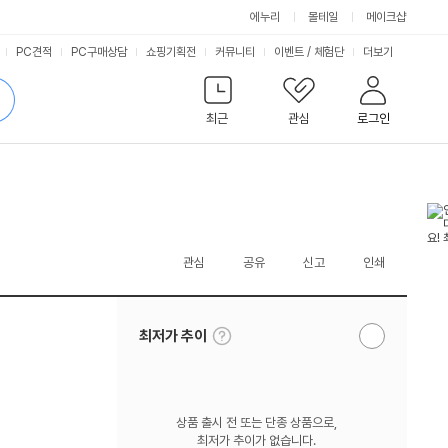
에누리
몰테일
메이크샵
서
PC견적
PC구매상담
쇼핑기획전
커뮤니티
이벤트
/
체험단
더보기
비
검
색
최근
관심
로그인
스
관심
공유
신고
인쇄
툴
최저가 추이
알
팁
림
보
받
기
기
상품 출시 전 또는 단종 상품으로,
최저가 추이가 없습니다.