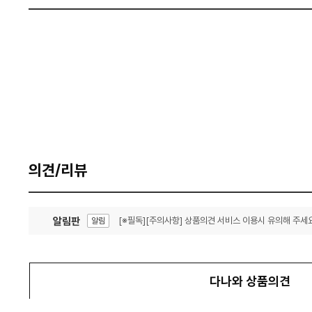
의견/리뷰
알림판
[※필독][주의사항] 상품의견 서비스 이용시 유의해 주세요
알림
잦은 오류, PC속도 잡자! PC안정화 위해 이건 꼭!
알림
다나와 상품의견