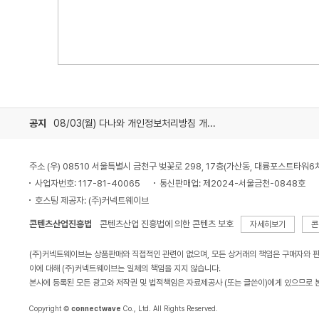
공지
08/03(월) 다나와 개인정보처리방침 개정 안내
주소 (우) 08510 서울특별시 금천구 벚꽃로 298, 17층(가산동, 대륭포스트타워6
사업자번호: 117-81-40065
통신판매업: 제2024-서울금천-0848호
호스팅 제공자: (주)커넥트웨이브
콘텐츠산업진흥법
콘텐츠산업 진흥법에 의한 콘텐츠 보호
자세히보기
콘
(주)커넥트웨이브는 상품판매와 직접적인 관련이 없으며, 모든 상거래의 책임은 구매자와 
이에 대해 (주)커넥트웨이브는 일체의 책임을 지지 않습니다.
본사에 등록된 모든 광고와 저작권 및 법적책임은 자료제공사 (또는 글쓴이)에게 있으므로 
Copyright ©
connectwave
Co., Ltd. All Rights Reserved.