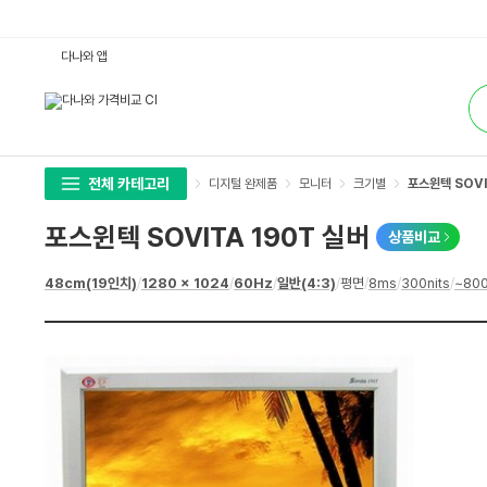
포
다나와 앱
스
윈
통
텍
합
S
검
O
색
V
I
T
A
전체 카테고리
디지털 완제품
모니터
크기별
포스윈텍 SOVI
1
9
0
포스윈텍 SOVITA 190T 실버
상품비교
T
실
버
상
48cm(19인치)
/
1280 x 1024
/
60Hz
/
일반(4:3)
/
평면
/
8ms
/
300nits
/
~800
:
세
다
스
나
펙
와
가
격
비
교