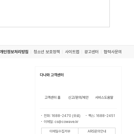
개인정보처리방침
청소년 보호정책
사이트맵
광고센터
협력사문의
다나와 고객센터
고객센터 홈
신고/문의/제안
서비스도움말
전화: 1688-2470 (유료)
팩스: 1688-2451
이메일: cs@cowave.kr
이메일수집거부
ARS문의안내