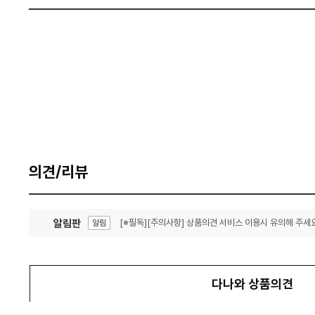
의견/리뷰
알림판
[※필독][주의사항] 상품의견 서비스 이용시 유의해 주세요
알림
잦은 오류, PC속도 잡자! PC안정화 위해 이건 꼭!
알림
다나와 상품의견