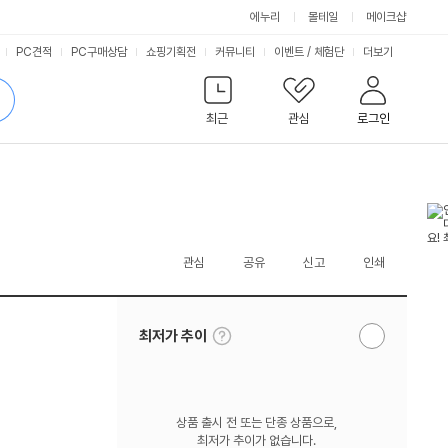
에누리
몰테일
메이크샵
서
PC견적
PC구매상담
쇼핑기획전
커뮤니티
이벤트
/
체험단
더보기
비
검
색
최근
관심
로그인
스
관심
공유
신고
인쇄
툴
최저가 추이
알
팁
림
보
받
기
기
상품 출시 전 또는 단종 상품으로,
최저가 추이가 없습니다.