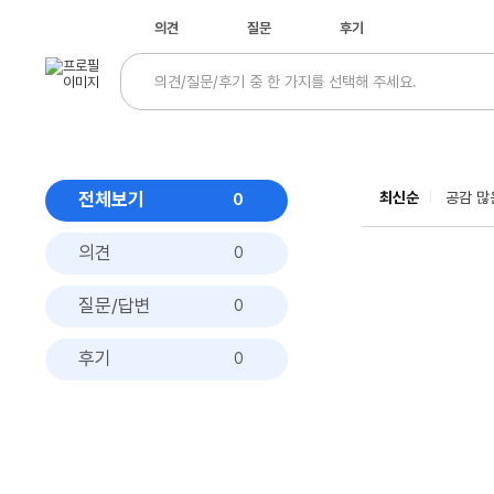
의견
질문
후기
전체보기
최신순
공감 많
0
의견
0
질문/답변
0
후기
0