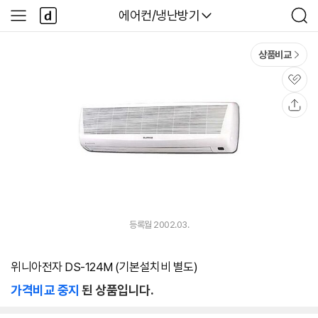
본문 바로가기
다
다나와
에어컨/냉난방기
사
검
나
이
색
와
드
메
메
상품비교
인
뉴
관
심
공
유
등록월 2002.03.
위니아전자 DS-124M (기본설치비 별도)
가격비교 중지
된 상품입니다.