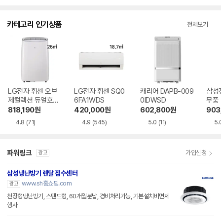
점
점
점
수
수
수
카테고리 인기상품
전체보기
LG전자 휘센 오브
LG전자 휘센 SQ0
캐리어 DAPB-009
삼성
제컬렉션 듀얼호스
6FA1WDS
0IDWSD
무풍
PQ08FDWBS
06C
818,190
원
420,000
원
602,800
원
903
4.8
(71)
4.9
(545)
5.0
(11)
5.
파워링크
가입신청
광고
삼성냉난방기 렌탈 접수센터
www.sh홈쇼핑.com
광고
천장형냉난방기, 스탠드형, 60개월분납, 경비처리가능, 기본설치비면제
행사