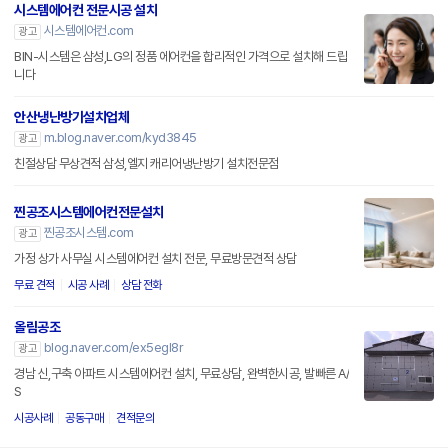
시스템에어컨 전문시공 설치
시스템에어컨.com
광고
BIN-시스템은 삼성,LG의 정품 에어컨을 합리적인 가격으로 설치해 드립
니다
안산냉난방기설치업체
m.blog.naver.com/kyd3845
광고
친절상담 무상견적 삼성,엘지 캐리어냉난방기 설치전문점
찐공조시스템에어컨전문설치
찐공조시스템.com
광고
가정 상가 사무실 시스템에어컨 설치 전문, 무료방문견적 상담
무료 견적
시공 사례
상담 전화
올림공조
blog.naver.com/ex5egl8r
광고
경남 신,구축 아파트 시스템에어컨 설치, 무료상담, 완벽한시공, 발빠른 A/
S
시공사례
공동구매
견적문의