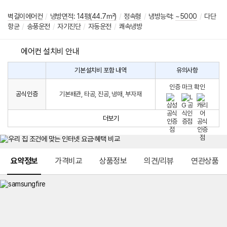
벽걸이에어컨
/
냉방면적
:
14평(44.7㎡)
/
정속형
/
냉방능력:
~5000
/
다단
항균
/
송풍운전
/
자기진단
/
자동운전
/
쾌속냉방
에어컨 설치비 안내
기본설치비 포함 내역
유의사항
에
에
어
인증 마크 확인
컨
어
공식인증
기본배관, 타공, 진공, 냉매, 부자재
설
컨
치
구
비
매
더보기
시
발
생
되
메뉴 네비게이션
는
요약정보
가격비교
상품정보
의견/리뷰
연관상품
설
치
비
에
대
한
안