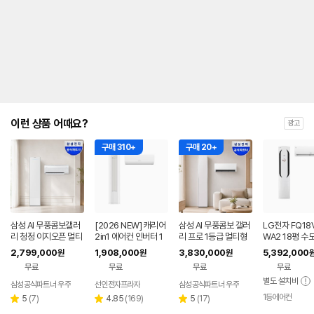
내
를
나
타
내
는
표
입
니
다.
이런 상품 어때요?
광고
구매 310+
구매 20+
삼성 AI 무풍콤보갤러
[2026 NEW] 캐리어
삼성 AI 무풍콤보 갤러
LG전자 FQ18
리 청정 이지오픈 멀티
2in1 에어컨 인버터 1
리 프로 1등급 멀티형
WA2 18평 수
형 에어컨 AF80F17D
등급 멀티형 wifi 17평
에어컨 AF90H17D3
본설치 포함 투
2,799,000
1,908,000
3,830,000
5,392,000
원
원
원
22WRS 기본설치포
+6평 투인원 전국 설
8ERS 기본설치포함
어컨
무료
무료
무료
무료
함
치비포함
별도 설치비
삼성공식파트너 우주
선인전자프라자
삼성공식파트너 우주
1등에어컨
리
리
리
5
(
7
)
4.85
(
169
)
5
(
17
)
별
별
별
뷰
뷰
뷰