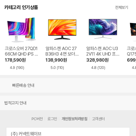
카테고리 인기상품
전체보기
크로스오버 27QD1
알파스캔 AOC 27
알파스캔 AOC U3
크로스
66CM QHD iPS U
B36H3 4면 보더리
2V11 4K UHD 프리
Q17
SB-C 화이트 Ai 멀
스 IPS 120 시력보
싱크 HDR 시력보호
QHD
178,590
원
138,990
원
328,980
원
699
티스탠드
호 무결점
무결점
Ai 
4.9
(190)
5.0
(110)
4.8
(120)
4.
드
빠른배송 안내
법적고지 안내
PC버전
로그인
개인정보처리방침
고객센터
(주) 커넥트웨이브