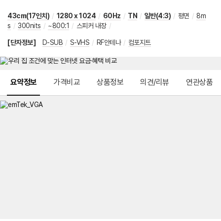
43cm(17인치)
/
1280 x 1024
/
60Hz
/
TN
/
일반(4:3)
/
평면
/
8m
s
/
300nits
/
~800:1
/
스피커 내장
/
[단자정보]
D-SUB
/
S-VHS
/
RF안테나
/
컴포지트
메뉴 네비게이션
요약정보
가격비교
상품정보
의견/리뷰
연관상품