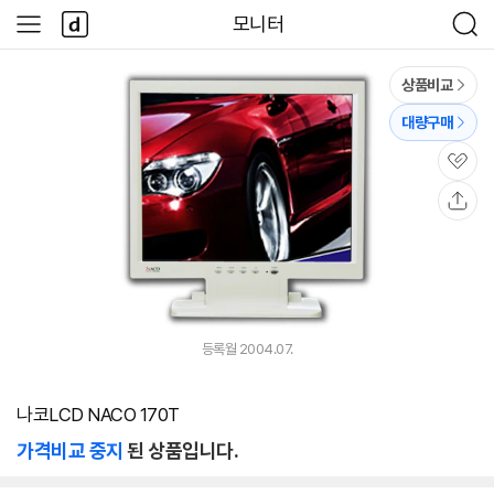
본문 바로가기
다
모니터
사
검
나
이
색
와
드
메
메
상품비교
인
뉴
대량구매
관
심
공
유
등록월 2004.07.
나코LCD NACO 170T
가격비교 중지
된 상품입니다.