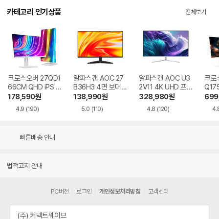
카테고리 인기상품
전체보기
크로스오버 27QD1
알파스캔 AOC 27
알파스캔 AOC U3
크로스
66CM QHD iPS U
B36H3 4면 보더리
2V11 4K UHD 프리
Q17
SB-C 화이트 Ai 멀
스 IPS 120 시력보
싱크 HDR 시력보호
QHD
178,590
원
138,990
원
328,980
원
699
티스탠드
호 무결점
무결점
Ai 
4.9
(190)
5.0
(110)
4.8
(120)
4.
드
빠른배송 안내
법적고지 안내
PC버전
로그인
개인정보처리방침
고객센터
(주) 커넥트웨이브