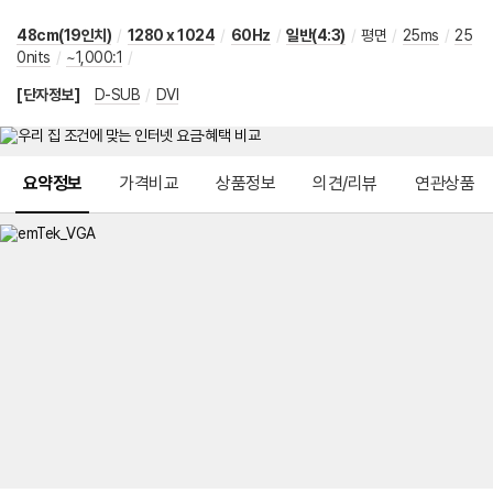
48cm(19인치)
/
1280 x 1024
/
60Hz
/
일반(4:3)
/
평면
/
25ms
/
25
0nits
/
~1,000:1
/
[단자정보]
D-SUB
/
DVI
메뉴 네비게이션
요약정보
가격비교
상품정보
의견/리뷰
연관상품