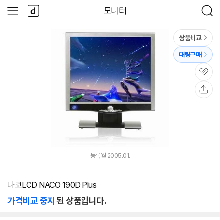
본문 바로가기
다
모니터
사
검
나
이
색
와
드
메
메
상품비교
인
뉴
대량구매
관
심
공
유
등록월 2005.01.
나코LCD NACO 190D Plus
가격비교 중지
된 상품입니다.