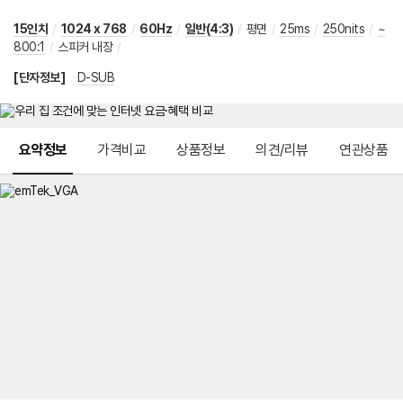
15인치
/
1024 x 768
/
60Hz
/
일반(4:3)
/
평면
/
25ms
/
250nits
/
~
800:1
/
스피커 내장
/
[단자정보]
D-SUB
메뉴 네비게이션
요약정보
가격비교
상품정보
의견/리뷰
연관상품