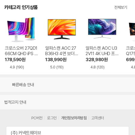
카테고리 인기상품
전체보기
크로스오버 27QD1
알파스캔 AOC 27
알파스캔 AOC U3
크로스
66CM QHD iPS U
B36H3 4면 보더리
2V11 4K UHD 프리
Q17
SB-C 화이트 Ai 멀
스 IPS 120 시력보
싱크 HDR 시력보호
QHD
178,590
원
138,990
원
328,980
원
699
티스탠드
호 무결점
무결점
Ai 
4.9
(190)
5.0
(110)
4.8
(120)
4.
드
빠른배송 안내
법적고지 안내
PC버전
로그인
개인정보처리방침
고객센터
(주) 커넥트웨이브