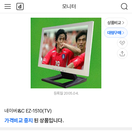
본문 바로가기
다
모니터
사
검
나
이
색
와
드
메
메
상품비교
인
뉴
대량구매
관
심
공
유
등록월 2005.04.
네이버I&C EZ-1510(TV)
가격비교 중지
된 상품입니다.