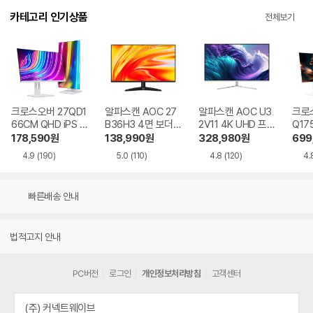
카테고리 인기상품
전체보기
크로스오버 27QD1
알파스캔 AOC 27
알파스캔 AOC U3
크로스
66CM QHD iPS U
B36H3 4면 보더리
2V11 4K UHD 프리
Q17
SB-C 화이트 Ai 멀
스 IPS 120 시력보
싱크 HDR 시력보호
QHD
178,590
원
138,990
원
328,980
원
699
티스탠드
호 무결점
무결점
Ai 
4.9
(190)
5.0
(110)
4.8
(120)
4.
드
빠른배송 안내
법적고지 안내
PC버전
로그인
개인정보처리방침
고객센터
(주) 커넥트웨이브