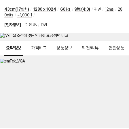
43cm(17인치)
/
1280 x 1024
/
60Hz
/
일반(4:3)
/
평면
/
12ms
/
28
0nits
/
~1,000:1
/
[단자정보]
D-SUB
/
DVI
메뉴 네비게이션
요약정보
가격비교
상품정보
의견/리뷰
연관상품