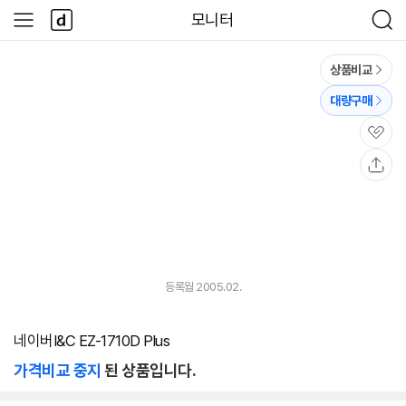
본문 바로가기
다
모니터
사
검
나
이
색
와
드
메
메
상품비교
인
뉴
대량구매
관
심
공
유
등록월 2005.02.
네이버I&C EZ-1710D Plus
가격비교 중지
된 상품입니다.