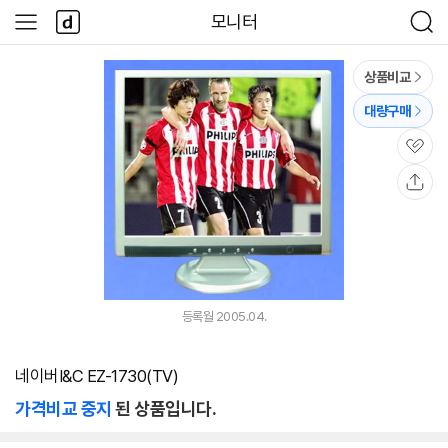
본문 바로가기
다
모니터
사
검
나
이
색
와
드
메
메
상품비교
인
뉴
대량구매
관
심
공
유
등록월 2005.04.
네이버I&C EZ-1730(TV)
가격비교 중지
된 상품입니다.