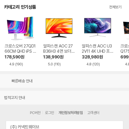
카테고리 인기상품
전체보기
크로스오버 27QD1
알파스캔 AOC 27
알파스캔 AOC U3
크로스
66CM QHD iPS U
B36H3 4면 보더리
2V11 4K UHD 프리
Q17
SB-C 화이트 Ai 멀
스 IPS 120 시력보
싱크 HDR 시력보호
QHD
178,590
원
138,990
원
328,980
원
699
티스탠드
호 무결점
무결점
Ai 
4.9
(190)
5.0
(110)
4.8
(120)
4.
드
빠른배송 안내
법적고지 안내
PC버전
로그인
개인정보처리방침
고객센터
(주) 커넥트웨이브