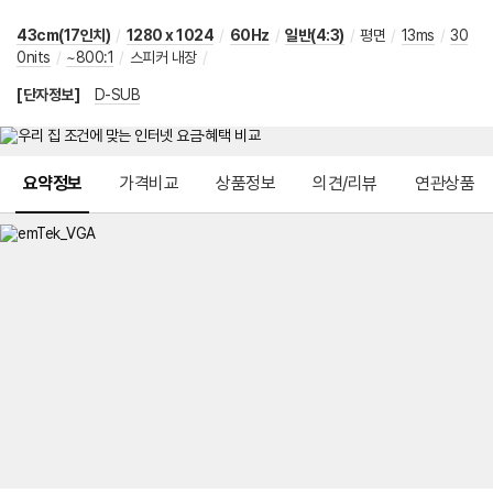
43cm(17인치)
/
1280 x 1024
/
60Hz
/
일반(4:3)
/
평면
/
13ms
/
30
0nits
/
~800:1
/
스피커 내장
/
[단자정보]
D-SUB
메뉴 네비게이션
요약정보
가격비교
상품정보
의견/리뷰
연관상품