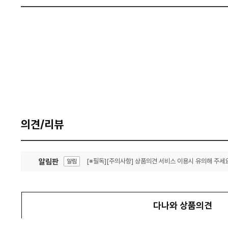
의견/리뷰
알림판
[※필독][주의사항] 상품의견 서비스 이용시 유의해 주세요
알림
잦은 오류, PC속도 잡자! PC안정화 위해 이건 꼭!
알림
다나와 상품의견