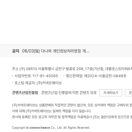
공지
08/03(월) 다나와 개인정보처리방침 개정 안내
주소 (우) 08510 서울특별시 금천구 벚꽃로 298, 17층(가산동, 대륭포스트타워6
사업자번호: 117-81-40065
통신판매업: 제2024-서울금천-0848호
호스팅 제공자: (주)커넥트웨이브
콘텐츠산업진흥법
콘텐츠산업 진흥법에 의한 콘텐츠 보호
자세히보기
콘
(주)커넥트웨이브는 상품판매와 직접적인 관련이 없으며, 모든 상거래의 책임은 구매자와 
이에 대해 (주)커넥트웨이브는 일체의 책임을 지지 않습니다.
본사에 등록된 모든 광고와 저작권 및 법적책임은 자료제공사 (또는 글쓴이)에게 있으므로 
Copyright ©
connectwave
Co., Ltd. All Rights Reserved.