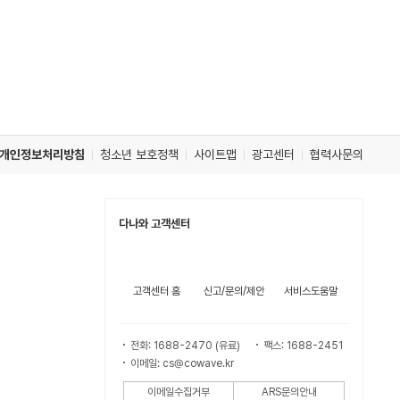
개인정보처리방침
청소년 보호정책
사이트맵
광고센터
협력사문의
다나와 고객센터
고객센터 홈
신고/문의/제안
서비스도움말
전화: 1688-2470 (유료)
팩스: 1688-2451
이메일: cs@cowave.kr
이메일수집거부
ARS문의안내