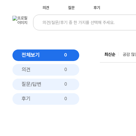
의견
질문
후기
전체보기
최신순
공감 많
0
의견
0
질문/답변
0
후기
0