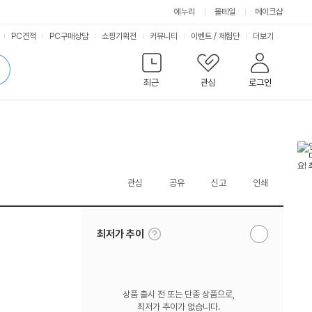
에누리
몰테일
메이크샵
서
PC견적
PC구매상담
쇼핑기획전
커뮤니티
이벤트
/
체험단
더보기
비
검
색
최근
관심
로그인
스
관심
공유
신고
인쇄
툴
최저가 추이
알
팁
림
보
받
기
기
상품 출시 전 또는 단종 상품으로,
최저가 추이가 없습니다.