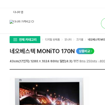
네
다나와 앱
오
베
통
스
합
텍
검
M
색
O
N
i
T
전체 카테고리
디지털 완제품
모니터
크기별
네오베스텍 MO
O
1
7
네오베스텍 MONiTO 170N
상품비교
0
N
:
상
43cm(17인치)
/
1280 x 1024
/
60Hz
/
일반(4:3)
/
평면
/
8ms
/
250nits
/
~800
다
세
나
스
와
펙
가
격
비
교