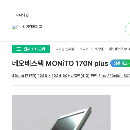
네
다나와 앱
오
베
통
스
합
텍
검
M
색
O
N
i
T
전체 카테고리
디지털 완제품
모니터
크기별
네오베스텍 MON
O
1
7
네오베스텍 MONiTO 170N plus
상품비교
0
N
p
상
43cm(17인치)
/
1280 x 1024
/
60Hz
/
일반(4:3)
/
평면
/
8ms
/
250nits
/
~800
l
세
u
스
s
펙
:
다
나
와
가
격
비
교