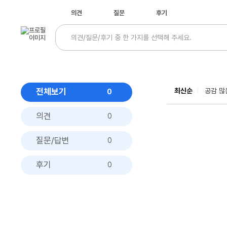
의견
질문
후기
전체보기
최신순
공감 많
0
의견
0
질문/답변
0
후기
0