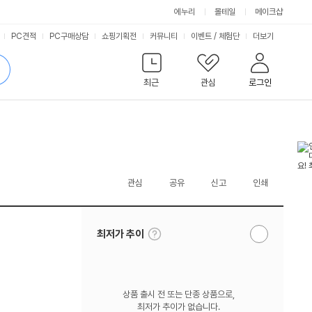
에누리
몰테일
메이크샵
서
PC견적
PC구매상담
쇼핑기획전
커뮤니티
이벤트
/
체험단
더보기
비
검
색
최근
관심
로그인
스
관심
공유
신고
인쇄
툴
최저가 추이
알
팁
림
보
받
기
기
상품 출시 전 또는 단종 상품으로,
최저가 추이가 없습니다.