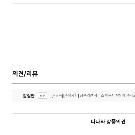
의견/리뷰
알림판
[※필독][주의사항] 상품의견 서비스 이용시 유의해 주세요
알림
잦은 오류, PC속도 잡자! PC안정화 위해 이건 꼭!
알림
다나와 상품의견