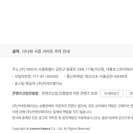
공지
다나와 사칭 사이트 주의 안내
주소 (우) 08510 서울특별시 금천구 벚꽃로 298, 17층(가산동, 대륭포스트타워6
사업자번호: 117-81-40065
통신판매업: 제2024-서울금천-0848호
호스팅 제공자: (주)커넥트웨이브
콘텐츠산업진흥법
콘텐츠산업 진흥법에 의한 콘텐츠 보호
자세히보기
콘
(주)커넥트웨이브는 상품판매와 직접적인 관련이 없으며, 모든 상거래의 책임은 구매자와 
이에 대해 (주)커넥트웨이브는 일체의 책임을 지지 않습니다.
본사에 등록된 모든 광고와 저작권 및 법적책임은 자료제공사 (또는 글쓴이)에게 있으므로 
Copyright ©
connectwave
Co., Ltd. All Rights Reserved.