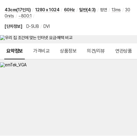
43cm(17인치)
/
1280 x 1024
/
60Hz
/
일반(4:3)
/
평면
/
13ms
/
30
0nits
/
~800:1
/
[단자정보]
D-SUB
/
DVI
메뉴 네비게이션
요약정보
가격비교
상품정보
의견/리뷰
연관상품