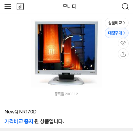
본문 바로가기
다
모니터
사
검
나
이
색
와
드
메
메
상품비교
인
뉴
대량구매
관
심
공
유
등록월 2003.12.
NewQ NR170D
가격비교 중지
된 상품입니다.