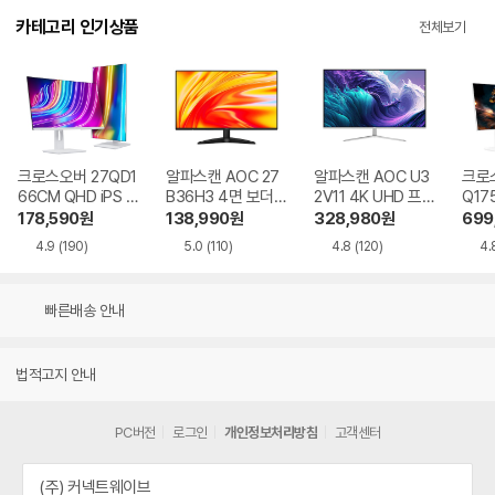
카테고리 인기상품
전체보기
크로스오버 27QD1
알파스캔 AOC 27
알파스캔 AOC U3
크로스
66CM QHD iPS U
B36H3 4면 보더리
2V11 4K UHD 프리
Q17
SB-C 화이트 Ai 멀
스 IPS 120 시력보
싱크 HDR 시력보호
QHD
178,590
원
138,990
원
328,980
원
699
티스탠드
호 무결점
무결점
Ai 
4.9
(190)
5.0
(110)
4.8
(120)
4.
드
빠른배송 안내
법적고지 안내
PC버전
로그인
개인정보처리방침
고객센터
(주) 커넥트웨이브