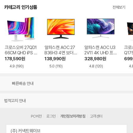
카테고리 인기상품
전체보기
크로스오버 27QD1
알파스캔 AOC 27
알파스캔 AOC U3
크로스
66CM QHD iPS U
B36H3 4면 보더리
2V11 4K UHD 프리
Q17
SB-C 화이트 Ai 멀
스 IPS 120 시력보
싱크 HDR 시력보호
QHD
178,590
원
138,990
원
328,980
원
699
티스탠드
호 무결점
무결점
Ai 
4.9
(190)
5.0
(110)
4.8
(120)
4.
드
빠른배송 안내
법적고지 안내
PC버전
로그인
개인정보처리방침
고객센터
(주) 커넥트웨이브