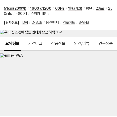
51cm(20인치)
/
1600 x 1200
/
60Hz
/
일반(4:3)
/
평면
/
20ms
/
25
0nits
/
~800:1
/
스피커 내장
/
[단자정보]
DVI
/
D-SUB
/
RF안테나
/
컴포지트
/
S-VHS
메뉴 네비게이션
요약정보
가격비교
상품정보
의견/리뷰
연관상품