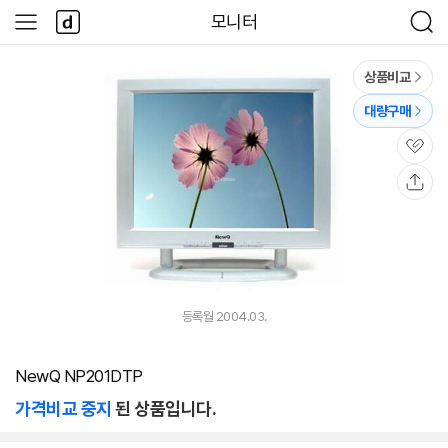
본문 바로가기
다
모니터
사
검
나
이
색
와
드
메
메
상품비교
인
뉴
대량구매
관
심
공
유
등록월 2004.03.
NewQ NP201DTP
가격비교 중지
된 상품입니다.