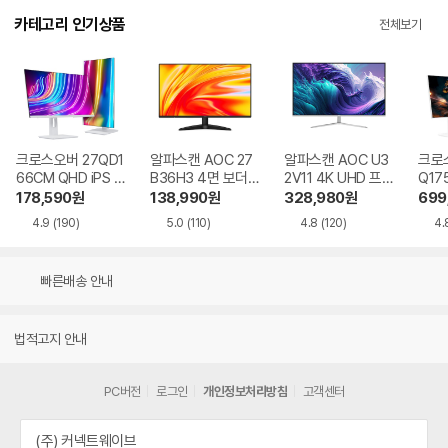
카테고리 인기상품
전체보기
크로스오버 27QD1
알파스캔 AOC 27
알파스캔 AOC U3
크로스
66CM QHD iPS U
B36H3 4면 보더리
2V11 4K UHD 프리
Q17
SB-C 화이트 Ai 멀
스 IPS 120 시력보
싱크 HDR 시력보호
QHD
178,590
원
138,990
원
328,980
원
699
티스탠드
호 무결점
무결점
Ai 
4.9
(190)
5.0
(110)
4.8
(120)
4.
드
빠른배송 안내
법적고지 안내
PC버전
로그인
개인정보처리방침
고객센터
(주) 커넥트웨이브