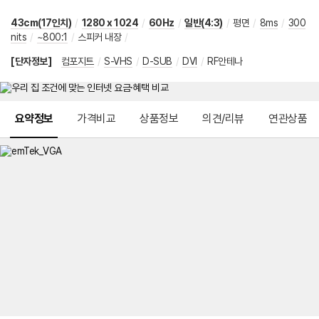
43cm(17인치)
/
1280 x 1024
/
60Hz
/
일반(4:3)
/
평면
/
8ms
/
300
nits
/
~800:1
/
스피커 내장
/
[단자정보]
컴포지트
/
S-VHS
/
D-SUB
/
DVI
/
RF안테나
메뉴 네비게이션
요약정보
가격비교
상품정보
의견/리뷰
연관상품