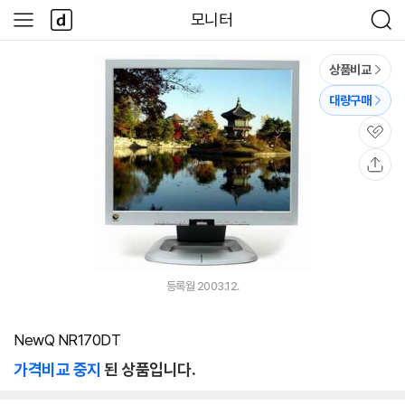
본문 바로가기
다
모니터
사
검
나
이
색
와
드
메
메
상품비교
인
뉴
대량구매
관
심
공
유
등록월 2003.12.
NewQ NR170DT
가격비교 중지
된 상품입니다.