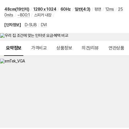
48cm(19인치)
/
1280 x 1024
/
60Hz
/
일반(4:3)
/
평면
/
12ms
/
25
0nits
/
~800:1
/
스피커 내장
/
[단자정보]
D-SUB
/
DVI
메뉴 네비게이션
요약정보
가격비교
상품정보
의견/리뷰
연관상품