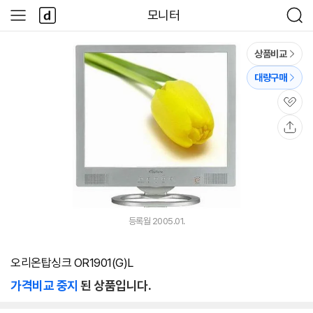
본문 바로가기
다
모니터
사
검
나
이
색
와
드
메
메
상품비교
인
뉴
대량구매
관
심
공
유
등록월 2005.01.
오리온탑싱크 OR1901(G)L
가격비교 중지
된 상품입니다.