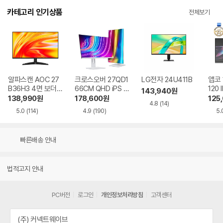
카테고리 인기상품
전체보기
알파스캔 AOC 27
크로스오버 27QD1
LG전자 24U411B
앱코 
B36H3 4면 보더리
66CM QHD iPS U
120 
143,940
원
스 IPS 120 시력보
SB-C 화이트 Ai 멀
HDR
138,990
원
178,600
원
125
4.8
(14)
호 무결점
티스탠드
5.0
(114)
4.9
(190)
5.
빠른배송 안내
법적고지 안내
PC버전
로그인
개인정보처리방침
고객센터
(주) 커넥트웨이브