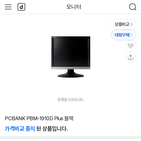
본문 바로가기
다
모니터
사
검
나
이
색
와
드
메
메
상품비교
인
뉴
대량구매
관
심
공
유
등록월 2005.05.
PCBANK PBM-1910D Plus 블랙
가격비교 중지
된 상품입니다.