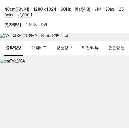
48cm(19인치)
/
1280 x 1024
/
60Hz
/
일반(4:3)
/
평면
/
20ms
/
25
0nits
/
~1,000:1
/
[단자정보]
D-SUB
/
DVI
메뉴 네비게이션
요약정보
가격비교
상품정보
의견/리뷰
연관상품