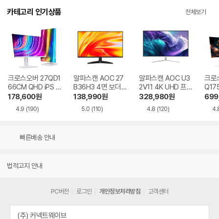
카테고리 인기상품
전체보기
크로스오버 27QD1
알파스캔 AOC 27
알파스캔 AOC U3
크로스
66CM QHD iPS U
B36H3 4면 보더리
2V11 4K UHD 프리
Q17
SB-C 화이트 Ai 멀
스 IPS 120 시력보
싱크 HDR 시력보호
QHD
178,600
원
138,990
원
328,980
원
699
티스탠드
호 무결점
무결점
Ai 
4.9
(190)
5.0
(110)
4.8
(120)
4.
드
빠른배송 안내
법적고지 안내
PC버전
로그인
개인정보처리방침
고객센터
(주) 커넥트웨이브