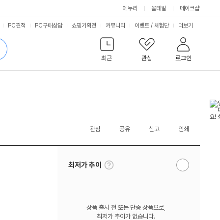
에누리
몰테일
메이크샵
서
PC견적
PC구매상담
쇼핑기획전
커뮤니티
이벤트
/
체험단
더보기
비
검
색
최근
관심
로그인
스
관심
공유
신고
인쇄
툴
최저가 추이
알
팁
림
보
받
기
기
상품 출시 전 또는 단종 상품으로,
최저가 추이가 없습니다.