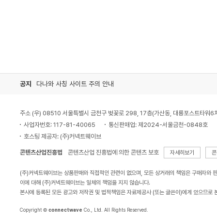
공지
다나와 사칭 사이트 주의 안내
주소 (우) 08510 서울특별시 금천구 벚꽃로 298, 17층(가산동, 대륭포스트타워6
사업자번호: 117-81-40065
통신판매업: 제2024-서울금천-0848호
호스팅 제공자: (주)커넥트웨이브
콘텐츠산업진흥법
콘텐츠산업 진흥법에 의한 콘텐츠 보호
자세히보기
콘
(주)커넥트웨이브는 상품판매와 직접적인 관련이 없으며, 모든 상거래의 책임은 구매자와 
이에 대해 (주)커넥트웨이브는 일체의 책임을 지지 않습니다.
본사에 등록된 모든 광고와 저작권 및 법적책임은 자료제공사 (또는 글쓴이)에게 있으므로 
Copyright ©
connectwave
Co., Ltd. All Rights Reserved.