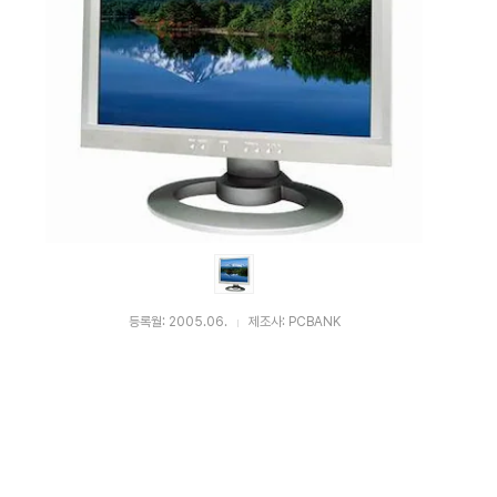
비
교
등록월: 2005.06.
제조사: PCBANK