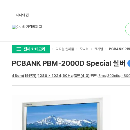
P
다나와 앱
C
B
통
A
합
N
검
K
색
P
B
M
-
전체 카테고리
디지털 완제품
모니터
크기별
PCBANK PB
2
0
0
PCBANK PBM-2000D Special 실버
0
D
S
상
48cm(19인치)
/
1280 x 1024
/
60Hz
/
일반(4:3)
/
평면
/
8ms
/
300nits
/
~800
p
세
e
스
c
펙
i
a
l
실
버
:
다
나
와
가
격