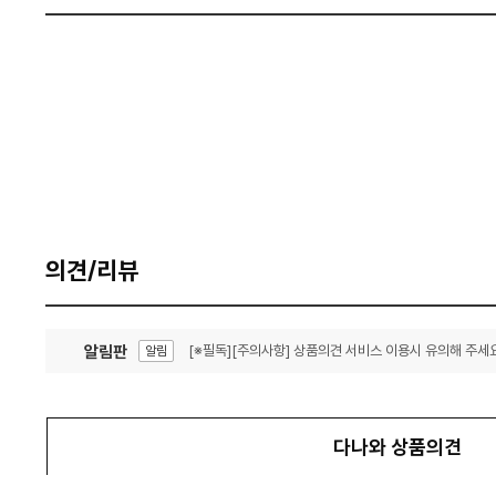
의견/리뷰
알림판
[※필독][주의사항] 상품의견 서비스 이용시 유의해 주세요
알림
잦은 오류, PC속도 잡자! PC안정화 위해 이건 꼭!
알림
다나와 상품의견