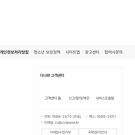
개인정보처리방침
청소년 보호정책
사이트맵
광고센터
협력사문의
다나와 고객센터
고객센터 홈
신고/문의/제안
서비스도움말
전화: 1688-2470 (유료)
팩스: 1688-2451
이메일: cs@cowave.kr
이메일수집거부
ARS문의안내