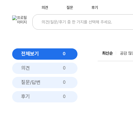
의견
질문
후기
전체보기
최신순
공감 많
0
의견
0
질문/답변
0
후기
0