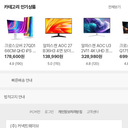
카테고리 인기상품
전체보기
크로스오버 27QD1
알파스캔 AOC 27
알파스캔 AOC U3
크로스
66CM QHD iPS U
B36H3 4면 보더리
2V11 4K UHD 프리
Q17
SB-C 화이트 Ai 멀
스 IPS 120 시력보
싱크 HDR 시력보호
QHD
178,600
원
138,990
원
328,980
원
699
티스탠드
호 무결점
무결점
Ai 
4.9
(190)
5.0
(110)
4.8
(120)
4.
드
빠른배송 안내
법적고지 안내
PC버전
로그인
개인정보처리방침
고객센터
(주) 커넥트웨이브