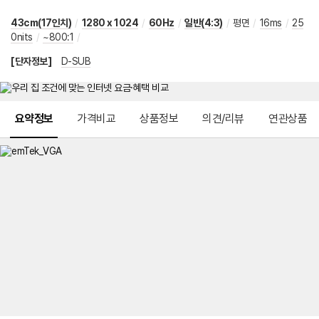
43cm(17인치)
/
1280 x 1024
/
60Hz
/
일반(4:3)
/
평면
/
16ms
/
25
0nits
/
~800:1
/
[단자정보]
D-SUB
메뉴 네비게이션
요약정보
가격비교
상품정보
의견/리뷰
연관상품