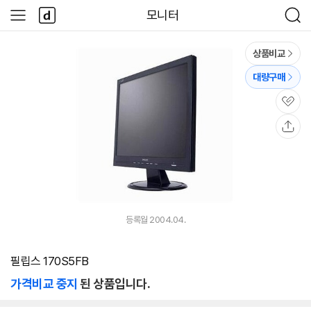
본문 바로가기
다
모니터
사
검
나
이
색
와
드
메
메
상품비교
인
뉴
대량구매
관
심
공
유
등록월 2004.04.
필립스 170S5FB
가격비교 중지
된 상품입니다.