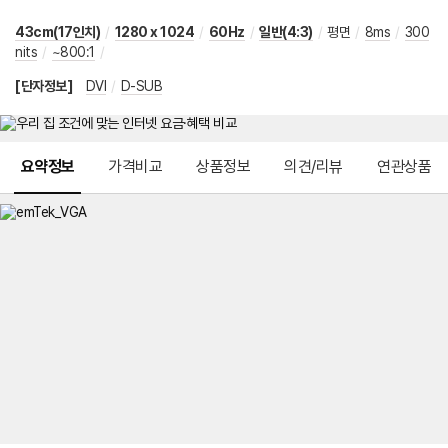
43cm(17인치)
/
1280 x 1024
/
60Hz
/
일반(4:3)
/
평면
/
8ms
/
300
nits
/
~800:1
/
[단자정보]
DVI
/
D-SUB
메뉴 네비게이션
요약정보
가격비교
상품정보
의견/리뷰
연관상품