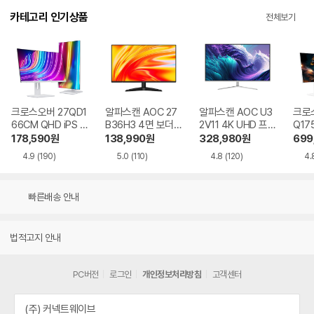
카테고리 인기상품
전체보기
크로스오버 27QD1
알파스캔 AOC 27
알파스캔 AOC U3
크로스
66CM QHD iPS U
B36H3 4면 보더리
2V11 4K UHD 프리
Q17
SB-C 화이트 Ai 멀
스 IPS 120 시력보
싱크 HDR 시력보호
QHD
178,590
원
138,990
원
328,980
원
699
티스탠드
호 무결점
무결점
Ai 
4.9
(190)
5.0
(110)
4.8
(120)
4.
드
빠른배송 안내
법적고지 안내
PC버전
로그인
개인정보처리방침
고객센터
(주) 커넥트웨이브