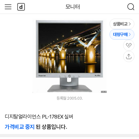
본문 바로가기
다
모니터
사
검
나
이
색
와
드
메
메
상품비교
인
뉴
대량구매
관
심
공
유
등록월 2005.03.
디지탈얼라이언스 PL-178EX 실버
가격비교 중지
된 상품입니다.