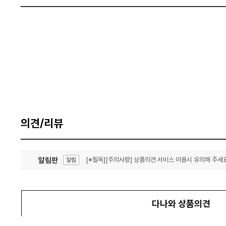
의견/리뷰
알림판
[※필독][주의사항] 상품의견 서비스 이용시 유의해 주세요
알림
잦은 오류, PC속도 잡자! PC안정화 위해 이건 꼭!
알림
다나와 상품의견