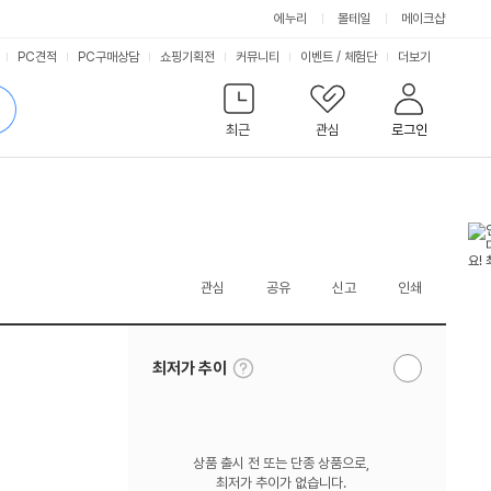
에누리
몰테일
메이크샵
서
PC견적
PC구매상담
쇼핑기획전
커뮤니티
이벤트
/
체험단
더보기
비
검
색
최근
관심
로그인
스
관심
공유
신고
인쇄
툴
최저가 추이
알
팁
림
보
받
기
기
상품 출시 전 또는 단종 상품으로,
최저가 추이가 없습니다.