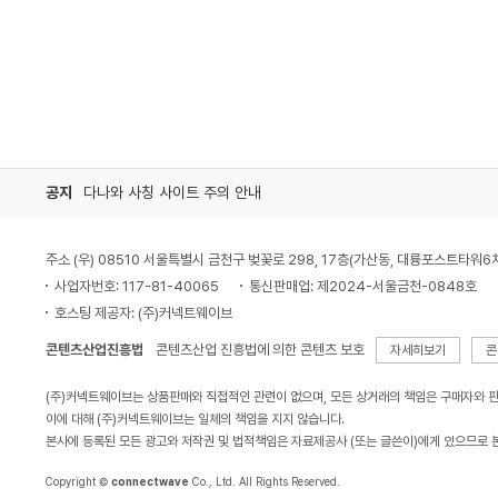
공지
다나와 사칭 사이트 주의 안내
주소 (우) 08510 서울특별시 금천구 벚꽃로 298, 17층(가산동, 대륭포스트타워6
사업자번호: 117-81-40065
통신판매업: 제2024-서울금천-0848호
호스팅 제공자: (주)커넥트웨이브
콘텐츠산업진흥법
콘텐츠산업 진흥법에 의한 콘텐츠 보호
자세히보기
콘
(주)커넥트웨이브는 상품판매와 직접적인 관련이 없으며, 모든 상거래의 책임은 구매자와 
이에 대해 (주)커넥트웨이브는 일체의 책임을 지지 않습니다.
본사에 등록된 모든 광고와 저작권 및 법적책임은 자료제공사 (또는 글쓴이)에게 있으므로 
Copyright ©
connectwave
Co., Ltd. All Rights Reserved.