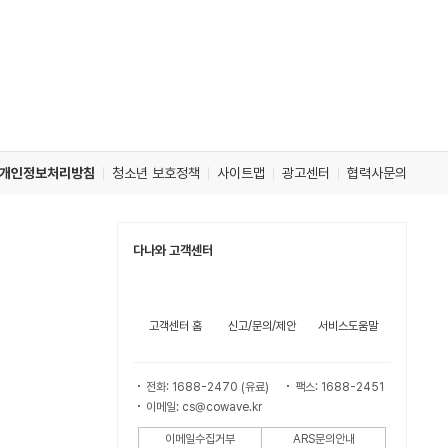
개인정보처리방침
청소년 보호정책
사이트맵
광고센터
협력사문의
다나와 고객센터
고객센터 홈
신고/문의/제안
서비스도움말
전화: 1688-2470 (유료)
팩스: 1688-2451
이메일: cs@cowave.kr
이메일수집거부
ARS문의안내