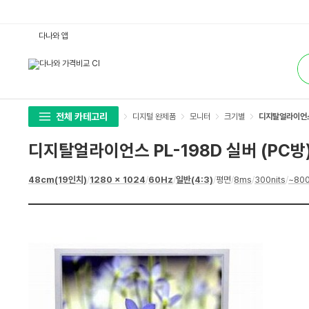
디
다나와 앱
지
탈
통
얼
합
라
검
이
색
언
스
P
L
전체 카테고리
디지털 완제품
모니터
크기별
디지탈얼라이언스 
-
1
9
디지탈얼라이언스 PL-198D 실버 (PC방
8
D
실
상
48cm(19인치)
/
1280 x 1024
/
60Hz
/
일반(4:3)
/
평면
/
8ms
/
300nits
/
~800
버
세
(P
스
C
펙
방)
:
다
나
와
가
격
비
교