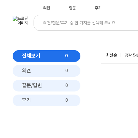
의견
질문
후기
전체보기
최신순
공감 많
0
의견
0
질문/답변
0
후기
0