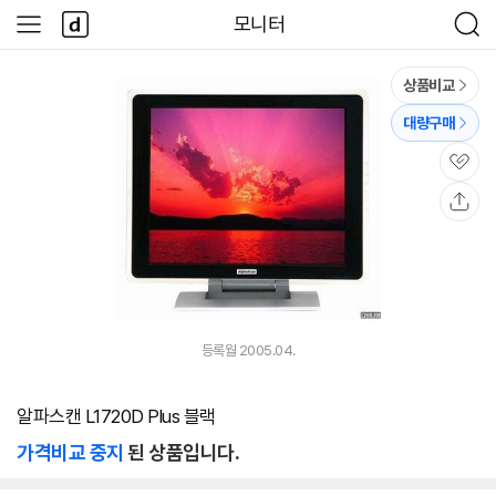
본문 바로가기
다
모니터
사
검
나
이
색
와
드
메
메
상품비교
인
뉴
대량구매
관
심
공
유
등록월 2005.04.
알파스캔 L1720D Plus 블랙
가격비교 중지
된 상품입니다.