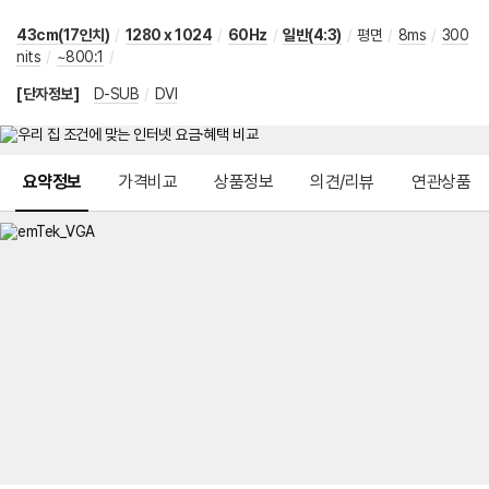
43cm(17인치)
/
1280 x 1024
/
60Hz
/
일반(4:3)
/
평면
/
8ms
/
300
nits
/
~800:1
/
[단자정보]
D-SUB
/
DVI
메뉴 네비게이션
요약정보
가격비교
상품정보
의견/리뷰
연관상품