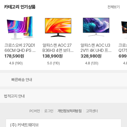
카테고리 인기상품
전체보기
크로스오버 27QD1
알파스캔 AOC 27
알파스캔 AOC U3
크로스
66CM QHD iPS U
B36H3 4면 보더리
2V11 4K UHD 프리
Q17
SB-C 화이트 Ai 멀
스 IPS 120 시력보
싱크 HDR 시력보호
QHD
178,590
원
138,990
원
328,980
원
699
티스탠드
호 무결점
무결점
Ai 
4.9
(190)
5.0
(110)
4.8
(120)
4.
드
빠른배송 안내
법적고지 안내
PC버전
로그인
개인정보처리방침
고객센터
(주) 커넥트웨이브