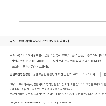
공지
08/03(월) 다나와 개인정보처리방침 개정 안내
주소 (우) 08510 서울특별시 금천구 벚꽃로 298, 17층(가산동, 대륭포스트타워6
사업자번호: 117-81-40065
통신판매업: 제2024-서울금천-0848호
호스팅 제공자: (주)커넥트웨이브
콘텐츠산업진흥법
콘텐츠산업 진흥법에 의한 콘텐츠 보호
자세히보기
콘
(주)커넥트웨이브는 상품판매와 직접적인 관련이 없으며, 모든 상거래의 책임은 구매자와 
이에 대해 (주)커넥트웨이브는 일체의 책임을 지지 않습니다.
본사에 등록된 모든 광고와 저작권 및 법적책임은 자료제공사 (또는 글쓴이)에게 있으므로 
Copyright ©
connectwave
Co., Ltd. All Rights Reserved.