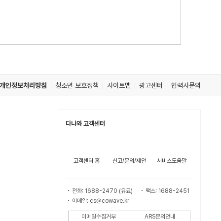
개인정보처리방침
청소년 보호정책
사이트맵
광고센터
협력사문의
다나와 고객센터
고객센터 홈
신고/문의/제안
서비스도움말
전화: 1688-2470 (유료)
팩스: 1688-2451
이메일: cs@cowave.kr
이메일수집거부
ARS문의안내