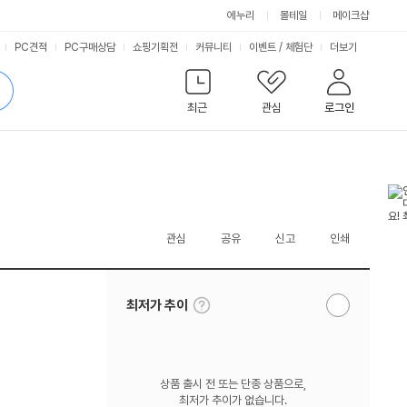
에누리
몰테일
메이크샵
서
PC견적
PC구매상담
쇼핑기획전
커뮤니티
이벤트
/
체험단
더보기
비
검
색
최근
관심
로그인
스
관심
공유
신고
인쇄
툴
최저가 추이
알
팁
림
보
받
기
기
상품 출시 전 또는 단종 상품으로,
최저가 추이가 없습니다.