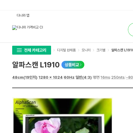
알
다나와 앱
파
스
통
캔
합
L
검
1
색
9
1
0
:
전체 카테고리
디지털 완제품
모니터
크기별
알파스캔 L191
다
나
와
알파스캔 L1910
상품비교
가
격
비
상
48cm(19인치)
/
1280 x 1024
/
60Hz
/
일반(4:3)
/
평면
/
16ms
/
250nits
/
~80
교
세
스
펙