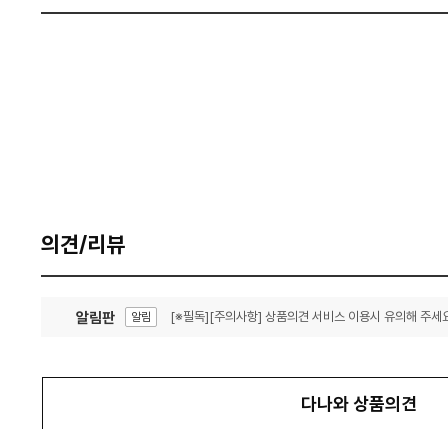
의견/리뷰
알림판
[※필독][주의사항] 상품의견 서비스 이용시 유의해 주세요
알림
잦은 오류, PC속도 잡자! PC안정화 위해 이건 꼭!
알림
다나와 상품의견