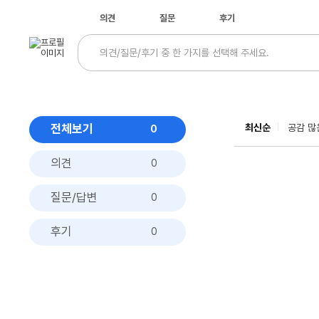
의견
질문
후기
전체보기
최신순
공감 많
0
의견
0
질문/답변
0
후기
0