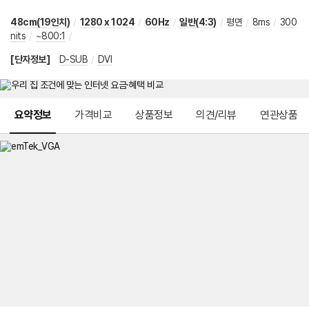
48cm(19인치)
/
1280 x 1024
/
60Hz
/
일반(4:3)
/
평면
/
8ms
/
300
nits
/
~800:1
/
[단자정보]
D-SUB
/
DVI
메뉴 네비게이션
요약정보
가격비교
상품정보
의견/리뷰
연관상품