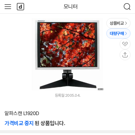
본문 바로가기
다
모니터
사
검
나
이
색
와
드
메
메
상품비교
인
뉴
대량구매
관
심
공
유
등록월 2005.04.
알파스캔 L1920D
가격비교 중지
된 상품입니다.