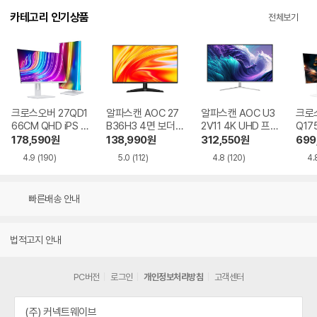
카테고리 인기상품
전체보기
크로스오버 27QD1
알파스캔 AOC 27
알파스캔 AOC U3
크로스
66CM QHD iPS U
B36H3 4면 보더리
2V11 4K UHD 프리
Q17
SB-C 화이트 Ai 멀
스 IPS 120 시력보
싱크 HDR 시력보호
QHD
178,590
원
138,990
원
312,550
원
699
티스탠드
호 무결점
무결점
Ai 
4.9
(190)
5.0
(112)
4.8
(120)
4.
드
빠른배송 안내
법적고지 안내
PC버전
로그인
개인정보처리방침
고객센터
(주) 커넥트웨이브