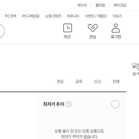
에누리
몰테일
메이크샵
서
PC견적
PC구매상담
쇼핑기획전
커뮤니티
이벤트
/
체험단
더보기
비
검
색
최근
관심
로그인
스
관심
공유
신고
인쇄
툴
최저가 추이
알
팁
림
보
받
기
기
상품 출시 전 또는 단종 상품으로,
최저가 추이가 없습니다.