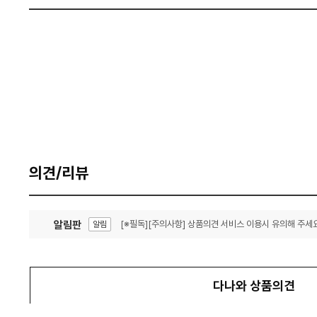
의견/리뷰
알림판
[※필독][주의사항] 상품의견 서비스 이용시 유의해 주세요
알림
잦은 오류, PC속도 잡자! PC안정화 위해 이건 꼭!
알림
다나와 상품의견