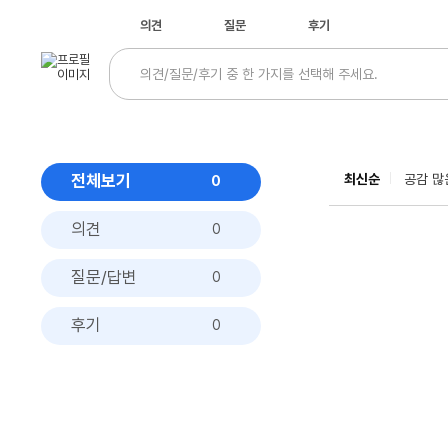
의견
질문
후기
전체보기
최신순
공감 많
0
의견
0
질문/답변
0
후기
0