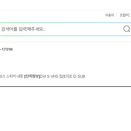
자동차
조립PC
-1701N
0:1
/
스피커 내장
/
[단자정보]
DVI
/
S-VHS
/
컴포지트
/
D-SUB