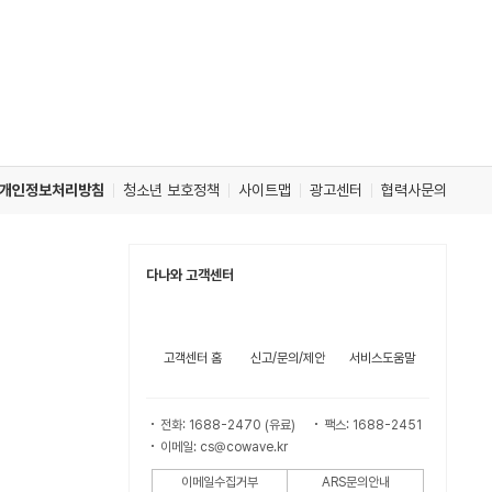
개인정보처리방침
청소년 보호정책
사이트맵
광고센터
협력사문의
다나와 고객센터
고객센터 홈
신고/문의/제안
서비스도움말
전화: 1688-2470 (유료)
팩스: 1688-2451
이메일: cs@cowave.kr
이메일수집거부
ARS문의안내