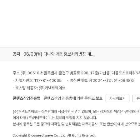
공지
08/03(월) 다나와 개인정보처리방침 개정 안내
주소 (우) 08510 서울특별시 금천구 벚꽃로 298, 17층(가산동, 대륭포스트타워6
사업자번호: 117-81-40065
통신판매업: 제2024-서울금천-0848호
호스팅 제공자: (주)커넥트웨이브
콘텐츠산업진흥법
콘텐츠산업 진흥법에 의한 콘텐츠 보호
자세히보기
콘
(주)커넥트웨이브는 상품판매와 직접적인 관련이 없으며, 모든 상거래의 책임은 구매자와 
이에 대해 (주)커넥트웨이브는 일체의 책임을 지지 않습니다.
본사에 등록된 모든 광고와 저작권 및 법적책임은 자료제공사 (또는 글쓴이)에게 있으므로 
Copyright ©
connectwave
Co., Ltd. All Rights Reserved.