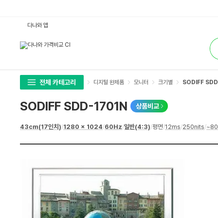
S
다나와 앱
O
D
통
I
합
F
검
F
색
S
D
D
-
전체 카테고리
디지털 완제품
모니터
크기별
SODIFF SDD
1
7
0
SODIFF SDD-1701N
상품비교
1
N
:
상
43cm(17인치)
/
1280 x 1024
/
60Hz
/
일반(4:3)
/
평면
/
12ms
/
250nits
/
~80
다
세
나
스
와
펙
가
격
비
교