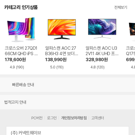
카테고리 인기상품
전체보기
크로스오버 27QD1
알파스캔 AOC 27
알파스캔 AOC U3
크로스
66CM QHD iPS U
B36H3 4면 보더리
2V11 4K UHD 프리
Q17
SB-C 화이트 Ai 멀
스 IPS 120 시력보
싱크 HDR 시력보호
QHD
178,600
원
138,990
원
328,980
원
699
티스탠드
호 무결점
무결점
Ai 
4.9
(190)
5.0
(110)
4.8
(120)
4.
드
빠른배송 안내
법적고지 안내
PC버전
로그인
개인정보처리방침
고객센터
(주) 커넥트웨이브