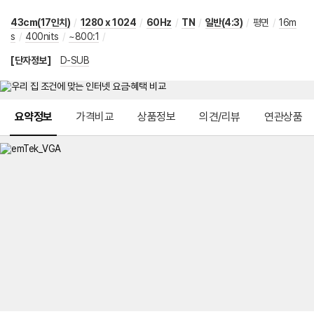
43cm(17인치)
/
1280 x 1024
/
60Hz
/
TN
/
일반(4:3)
/
평면
/
16m
s
/
400nits
/
~800:1
/
[단자정보]
D-SUB
메뉴 네비게이션
요약정보
가격비교
상품정보
의견/리뷰
연관상품