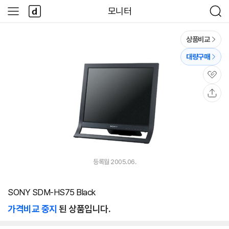
본문 바로가기
다
모니터
사
검
나
이
색
와
드
메
메
상품비교
인
뉴
대량구매
관
심
공
유
등록월 2005.06.
SONY SDM-HS75 Black
가격비교 중지
된 상품입니다.