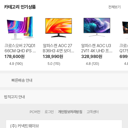
카테고리 인기상품
전체보기
크로스오버 27QD1
알파스캔 AOC 27
알파스캔 AOC U3
크로스
66CM QHD iPS U
B36H3 4면 보더리
2V11 4K UHD 프리
Q17
SB-C 화이트 Ai 멀
스 IPS 120 시력보
싱크 HDR 시력보호
QHD
178,600
원
138,990
원
328,980
원
699
티스탠드
호 무결점
무결점
Ai 
4.9
(190)
5.0
(110)
4.8
(120)
4.
드
빠른배송 안내
법적고지 안내
PC버전
로그인
개인정보처리방침
고객센터
(주) 커넥트웨이브