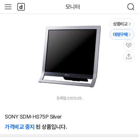
본문 바로가기
다
모니터
사
검
나
이
색
와
드
메
메
상품비교
인
뉴
대량구매
관
심
공
유
등록월 2005.05.
SONY SDM-HS75P Silver
가격비교 중지
된 상품입니다.