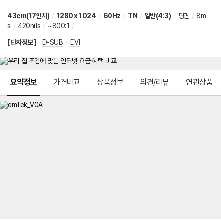
43cm(17인치)
/
1280 x 1024
/
60Hz
/
TN
/
일반(4:3)
/
평면
/
8m
s
/
420nits
/
~800:1
/
[단자정보]
D-SUB
/
DVI
메뉴 네비게이션
요약정보
가격비교
상품정보
의견/리뷰
연관상품