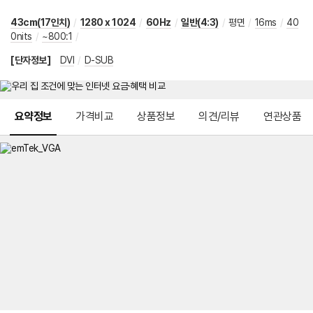
43cm(17인치)
/
1280 x 1024
/
60Hz
/
일반(4:3)
/
평면
/
16ms
/
40
0nits
/
~800:1
/
[단자정보]
DVI
/
D-SUB
메뉴 네비게이션
요약정보
가격비교
상품정보
의견/리뷰
연관상품