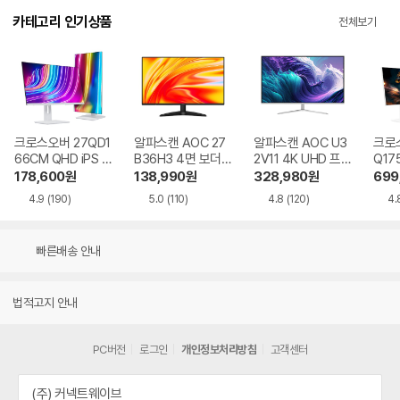
카테고리 인기상품
전체보기
크로스오버 27QD1
알파스캔 AOC 27
알파스캔 AOC U3
크로스
66CM QHD iPS U
B36H3 4면 보더리
2V11 4K UHD 프리
Q17
SB-C 화이트 Ai 멀
스 IPS 120 시력보
싱크 HDR 시력보호
QHD
178,600
원
138,990
원
328,980
원
699
티스탠드
호 무결점
무결점
Ai 
4.9
(190)
5.0
(110)
4.8
(120)
4.
드
빠른배송 안내
법적고지 안내
PC버전
로그인
개인정보처리방침
고객센터
(주) 커넥트웨이브