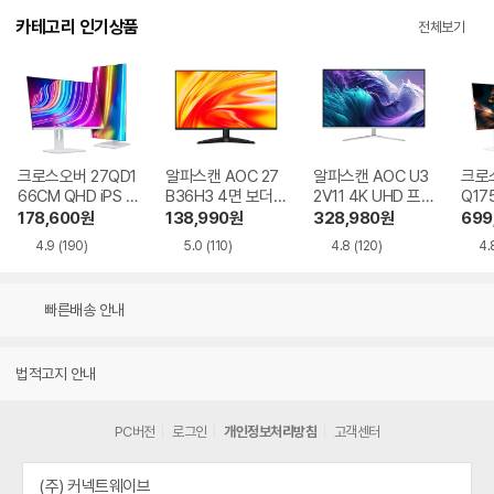
카테고리 인기상품
전체보기
크로스오버 27QD1
알파스캔 AOC 27
알파스캔 AOC U3
크로스
66CM QHD iPS U
B36H3 4면 보더리
2V11 4K UHD 프리
Q17
SB-C 화이트 Ai 멀
스 IPS 120 시력보
싱크 HDR 시력보호
QHD
178,600
원
138,990
원
328,980
원
699
티스탠드
호 무결점
무결점
Ai 
4.9
(190)
5.0
(110)
4.8
(120)
4.
드
빠른배송 안내
법적고지 안내
PC버전
로그인
개인정보처리방침
고객센터
(주) 커넥트웨이브