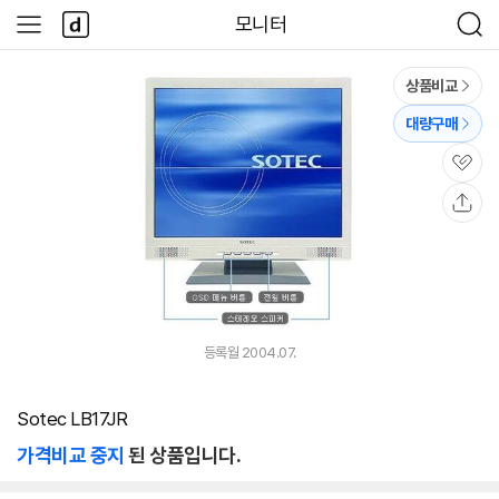
본문 바로가기
다
모니터
사
검
나
이
색
와
드
메
메
상품비교
인
뉴
대량구매
관
심
공
유
등록월 2004.07.
Sotec LB17JR
가격비교 중지
된 상품입니다.