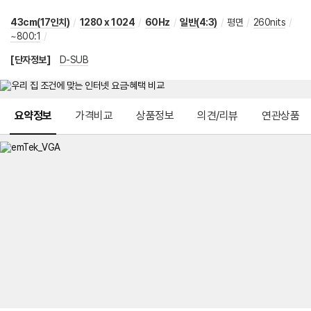
43cm(17인치)
/
1280 x 1024
/
60Hz
/
일반(4:3)
/
평면
/
260nits
/
~800:1
/
[단자정보]
D-SUB
메뉴 네비게이션
요약정보
가격비교
상품정보
의견/리뷰
연관상품