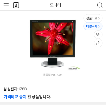
본문 바로가기
다
모니터
사
검
나
이
색
와
드
메
메
상품비교
인
뉴
대량구매
관
심
공
유
등록월 2005.06.
삼성전자 178B
가격비교 중지
된 상품입니다.