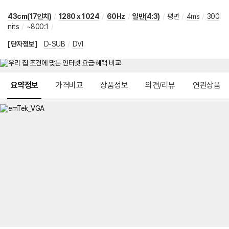
43cm(17인치)
/
1280 x 1024
/
60Hz
/
일반(4:3)
/
평면
/
4ms
/
300
nits
/
~800:1
/
[단자정보]
D-SUB
/
DVI
메뉴 네비게이션
요약정보
가격비교
상품정보
의견/리뷰
연관상품