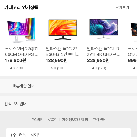
카테고리 인기상품
전체보기
크로스오버 27QD1
알파스캔 AOC 27
알파스캔 AOC U3
크로스
66CM QHD iPS U
B36H3 4면 보더리
2V11 4K UHD 프리
Q17
SB-C 화이트 Ai 멀
스 IPS 120 시력보
싱크 HDR 시력보호
QHD
178,600
원
138,990
원
328,980
원
699
티스탠드
호 무결점
무결점
Ai 
4.9
(190)
5.0
(110)
4.8
(120)
4.
드
빠른배송 안내
법적고지 안내
PC버전
로그인
개인정보처리방침
고객센터
(주) 커넥트웨이브