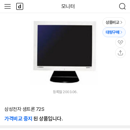
본문 바로가기
다
모니터
사
검
나
이
색
와
드
메
메
상품비교
인
뉴
대량구매
관
심
공
유
등록월 2003.06.
삼성전자 샘트론 72S
가격비교 중지
된 상품입니다.