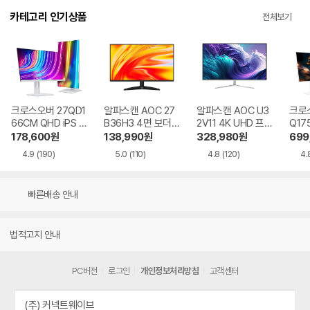
카테고리 인기상품
전체보기
크로스오버 27QD1
알파스캔 AOC 27
알파스캔 AOC U3
크로스
66CM QHD iPS U
B36H3 4면 보더리
2V11 4K UHD 프리
Q17
SB-C 화이트 Ai 멀
스 IPS 120 시력보
싱크 HDR 시력보호
QHD
178,600
원
138,990
원
328,980
원
699
티스탠드
호 무결점
무결점
Ai 
4.9
(190)
5.0
(110)
4.8
(120)
4.
드
빠른배송 안내
법적고지 안내
PC버전
로그인
개인정보처리방침
고객센터
(주) 커넥트웨이브