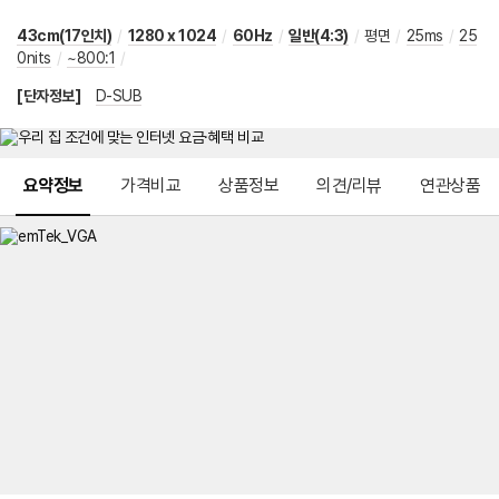
43cm(17인치)
/
1280 x 1024
/
60Hz
/
일반(4:3)
/
평면
/
25ms
/
25
0nits
/
~800:1
/
[단자정보]
D-SUB
메뉴 네비게이션
요약정보
가격비교
상품정보
의견/리뷰
연관상품