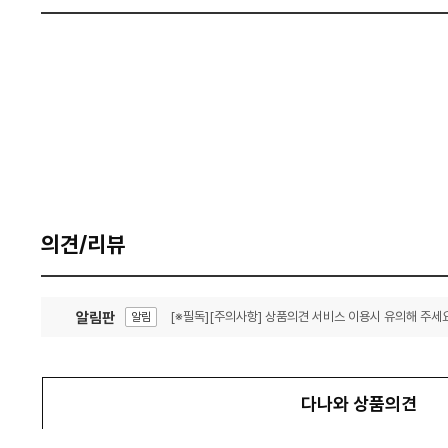
의견/리뷰
알림판
[※필독][주의사항] 상품의견 서비스 이용시 유의해 주세요
알림
잦은 오류, PC속도 잡자! PC안정화 위해 이건 꼭!
알림
다나와 상품의견