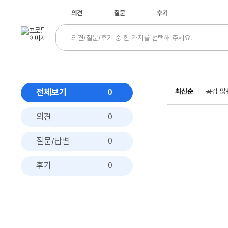
의견
질문
후기
전체보기
최신순
공감 많
0
의견
0
질문/답변
0
후기
0