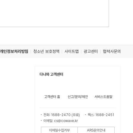
개인정보처리방침
청소년 보호정책
사이트맵
광고센터
협력사문의
다나와 고객센터
고객센터 홈
신고/문의/제안
서비스도움말
전화: 1688-2470 (유료)
팩스: 1688-2451
이메일: cs@cowave.kr
이메일수집거부
ARS문의안내