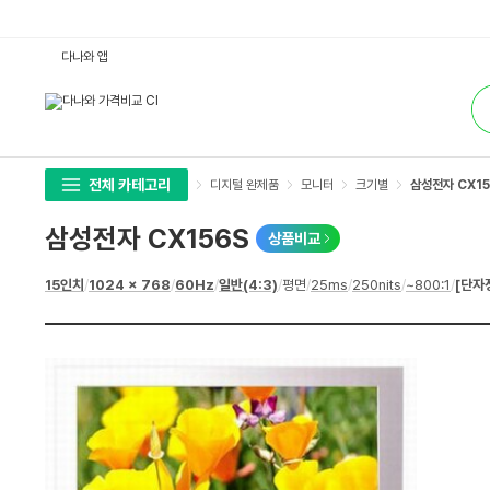
삼
다나와 앱
성
전
통
자
합
C
검
X
색
1
5
6
S
전체 카테고리
디지털 완제품
모니터
크기별
삼성전자 CX15
:
다
나
삼성전자 CX156S
상품비교
와
가
격
상
15인치
/
1024 x 768
/
60Hz
/
일반(4:3)
/
평면
/
25ms
/
250nits
/
~800:1
/
[단자
비
세
교
스
펙