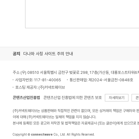
공지
다나와 사칭 사이트 주의 안내
주소 (우) 08510 서울특별시 금천구 벚꽃로 298, 17층(가산동, 대륭포스트타워6
사업자번호: 117-81-40065
통신판매업: 제2024-서울금천-0848호
호스팅 제공자: (주)커넥트웨이브
콘텐츠산업진흥법
콘텐츠산업 진흥법에 의한 콘텐츠 보호
자세히보기
콘
(주)커넥트웨이브는 상품판매와 직접적인 관련이 없으며, 모든 상거래의 책임은 구매자와 
이에 대해 (주)커넥트웨이브는 일체의 책임을 지지 않습니다.
본사에 등록된 모든 광고와 저작권 및 법적책임은 자료제공사 (또는 글쓴이)에게 있으므로 
Copyright ©
connectwave
Co., Ltd. All Rights Reserved.