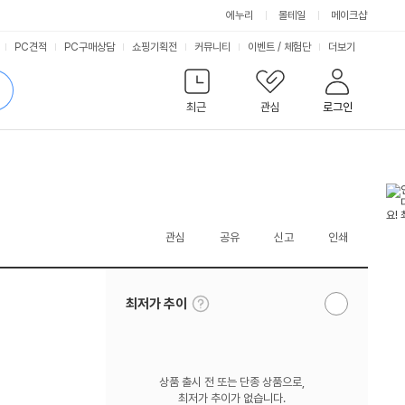
에누리
몰테일
메이크샵
서
PC견적
PC구매상담
쇼핑기획전
커뮤니티
이벤트
/
체험단
더보기
비
검
색
최근
관심
로그인
스
관심
공유
신고
인쇄
툴
최저가 추이
알
팁
림
보
받
기
기
상품 출시 전 또는 단종 상품으로,
최저가 추이가 없습니다.