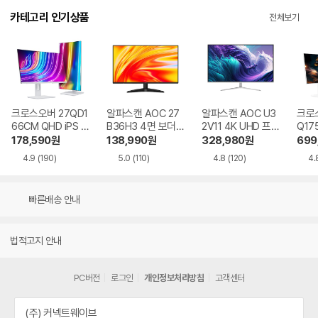
카테고리 인기상품
전체보기
크로스오버 27QD1
알파스캔 AOC 27
알파스캔 AOC U3
크로스
66CM QHD iPS U
B36H3 4면 보더리
2V11 4K UHD 프리
Q17
SB-C 화이트 Ai 멀
스 IPS 120 시력보
싱크 HDR 시력보호
QHD
178,590
원
138,990
원
328,980
원
699
티스탠드
호 무결점
무결점
Ai 
4.9
(190)
5.0
(110)
4.8
(120)
4.
드
빠른배송 안내
법적고지 안내
PC버전
로그인
개인정보처리방침
고객센터
(주) 커넥트웨이브