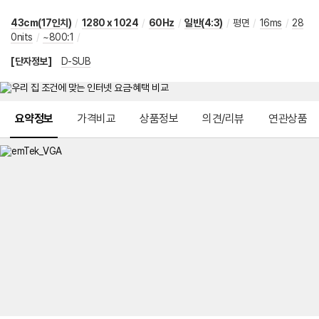
43cm(17인치)
/
1280 x 1024
/
60Hz
/
일반(4:3)
/
평면
/
16ms
/
28
0nits
/
~800:1
/
[단자정보]
D-SUB
메뉴 네비게이션
요약정보
가격비교
상품정보
의견/리뷰
연관상품