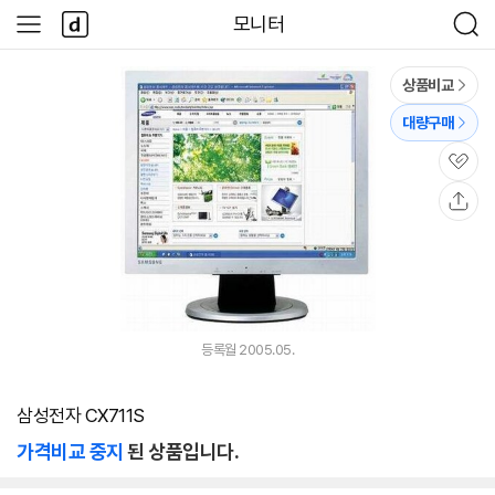
본문 바로가기
다
모니터
사
검
나
이
색
와
드
메
메
상품비교
인
뉴
대량구매
관
심
공
유
등록월 2005.05.
삼성전자 CX711S
가격비교 중지
된 상품입니다.