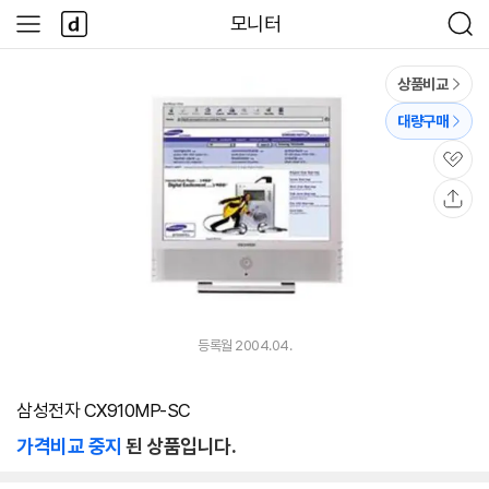
본문 바로가기
다
모니터
사
검
나
이
색
와
드
메
메
상품비교
인
뉴
대량구매
관
심
공
유
등록월 2004.04.
삼성전자 CX910MP-SC
가격비교 중지
된 상품입니다.