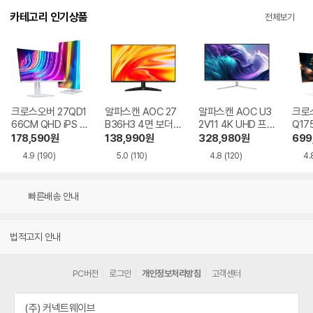
카테고리 인기상품
전체보기
크로스오버 27QD1
알파스캔 AOC 27
알파스캔 AOC U3
크로스
66CM QHD iPS U
B36H3 4면 보더리
2V11 4K UHD 프리
Q17
SB-C 화이트 Ai 멀
스 IPS 120 시력보
싱크 HDR 시력보호
QHD
178,590
원
138,990
원
328,980
원
699
티스탠드
호 무결점
무결점
Ai 
4.9
(190)
5.0
(110)
4.8
(120)
4.
드
빠른배송 안내
법적고지 안내
PC버전
로그인
개인정보처리방침
고객센터
(주) 커넥트웨이브