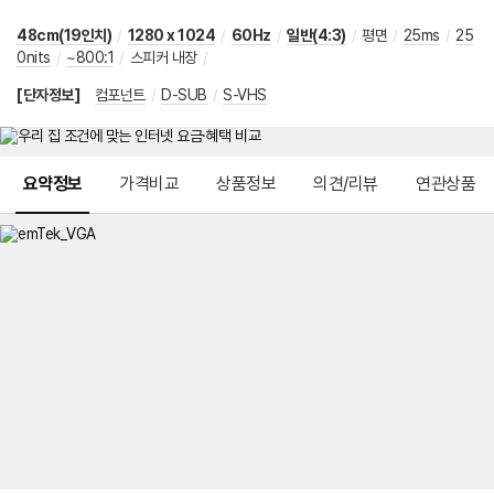
48cm(19인치)
/
1280 x 1024
/
60Hz
/
일반(4:3)
/
평면
/
25ms
/
25
0nits
/
~800:1
/
스피커 내장
/
[단자정보]
컴포넌트
/
D-SUB
/
S-VHS
메뉴 네비게이션
요약정보
가격비교
상품정보
의견/리뷰
연관상품