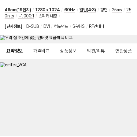
48cm(19인치)
/
1280 x 1024
/
60Hz
/
일반(4:3)
/
평면
/
25ms
/
25
0nits
/
~1,000:1
/
스피커 내장
/
[단자정보]
D-SUB
/
DVI
/
컴포넌트
/
S-VHS
/
RF안테나
메뉴 네비게이션
요약정보
가격비교
상품정보
의견/리뷰
연관상품