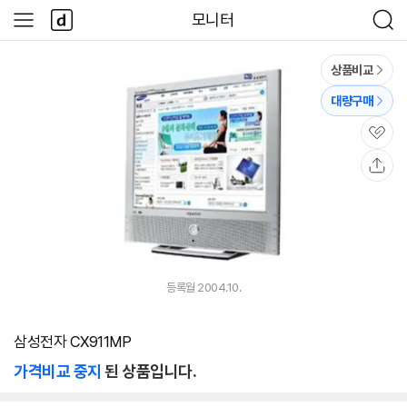
본문 바로가기
다
모니터
사
검
나
이
색
와
드
메
메
상품비교
인
뉴
대량구매
관
심
공
유
등록월 2004.10.
삼성전자 CX911MP
가격비교 중지
된 상품입니다.