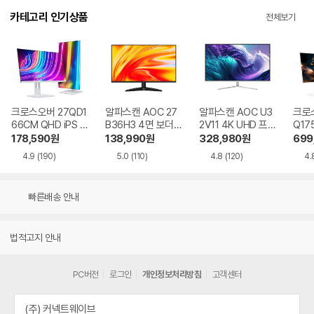
카테고리 인기상품
전체보기
크로스오버 27QD1
알파스캔 AOC 27
알파스캔 AOC U3
크로스
66CM QHD iPS U
B36H3 4면 보더리
2V11 4K UHD 프리
Q17
SB-C 화이트 Ai 멀
스 IPS 120 시력보
싱크 HDR 시력보호
QHD
178,590
원
138,990
원
328,980
원
699
티스탠드
호 무결점
무결점
Ai 
4.9
(190)
5.0
(110)
4.8
(120)
4.
드
빠른배송 안내
법적고지 안내
PC버전
로그인
개인정보처리방침
고객센터
(주) 커넥트웨이브