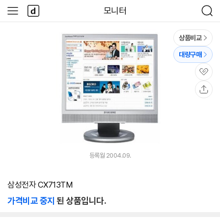
본문 바로가기
다
모니터
사
검
나
이
색
와
드
메
메
상품비교
인
뉴
대량구매
관
심
공
유
등록월 2004.09.
삼성전자 CX713TM
가격비교 중지
된 상품입니다.