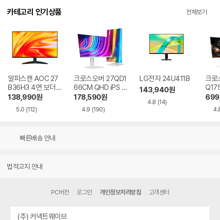
카테고리 인기상품
전체보기
알파스캔 AOC 27
크로스오버 27QD1
LG전자 24U411B
크로스
B36H3 4면 보더리
66CM QHD iPS U
Q17
143,940
원
스 IPS 120 시력보
SB-C 화이트 Ai 멀
QHD
138,990
원
178,590
원
699
4.8
(14)
호 무결점
티스탠드
Ai 
5.0
(112)
4.9
(190)
4.
드
빠른배송 안내
법적고지 안내
PC버전
로그인
개인정보처리방침
고객센터
(주) 커넥트웨이브