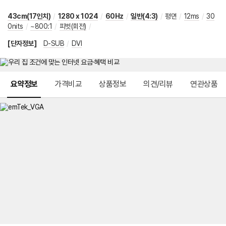
43cm(17인치)
/
1280 x 1024
/
60Hz
/
일반(4:3)
/
평면
/
12ms
/
30
0nits
/
~800:1
/
피벗(회전)
/
[단자정보]
D-SUB
/
DVI
메뉴 네비게이션
요약정보
가격비교
상품정보
의견/리뷰
연관상품