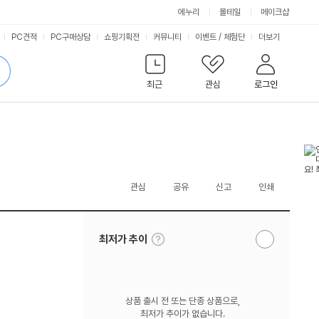
에누리
몰테일
메이크샵
서
PC견적
PC구매상담
쇼핑기획전
커뮤니티
이벤트
/
체험단
더보기
비
검
색
최근
관심
로그인
스
관심
공유
신고
인쇄
툴
최저가 추이
알
팁
림
보
받
기
기
상품 출시 전 또는 단종 상품으로,
최저가 추이가 없습니다.