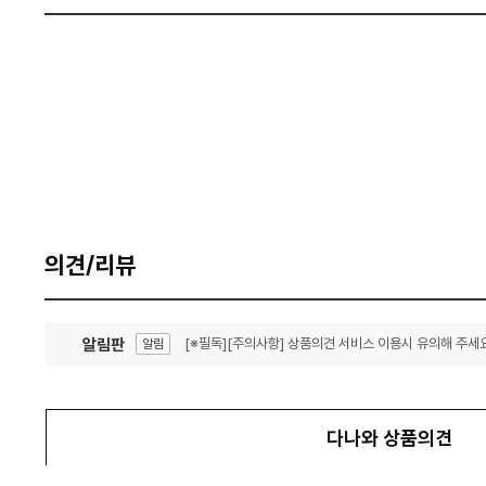
의견/리뷰
알림판
[※필독][주의사항] 상품의견 서비스 이용시 유의해 주세요
알림
잦은 오류, PC속도 잡자! PC안정화 위해 이건 꼭!
알림
다나와 상품의견