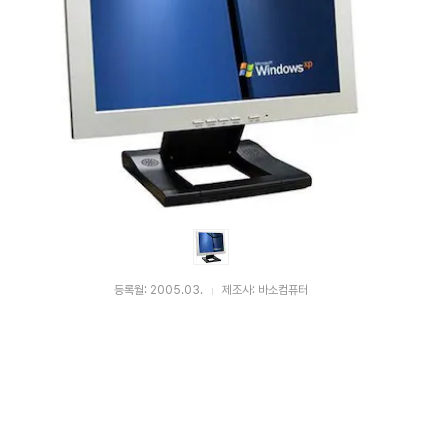
등록월: 2005.03.
제조사: 바소컴퓨터