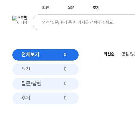
의견
질문
후기
전체보기
최신순
공감 많
0
의견
0
질문/답변
0
후기
0