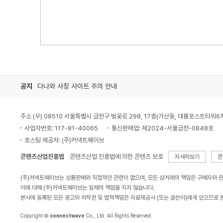
공지
다나와 사칭 사이트 주의 안내
주소 (우) 08510 서울특별시 금천구 벚꽃로 298, 17층(가산동, 대륭포스트타워6
사업자번호: 117-81-40065
통신판매업: 제2024-서울금천-0848호
호스팅 제공자: (주)커넥트웨이브
콘텐츠산업진흥법
콘텐츠산업 진흥법에 의한 콘텐츠 보호
자세히보기
콘
(주)커넥트웨이브는 상품판매와 직접적인 관련이 없으며, 모든 상거래의 책임은 구매자와 
이에 대해 (주)커넥트웨이브는 일체의 책임을 지지 않습니다.
본사에 등록된 모든 광고와 저작권 및 법적책임은 자료제공사 (또는 글쓴이)에게 있으므로 
Copyright ©
connectwave
Co., Ltd. All Rights Reserved.