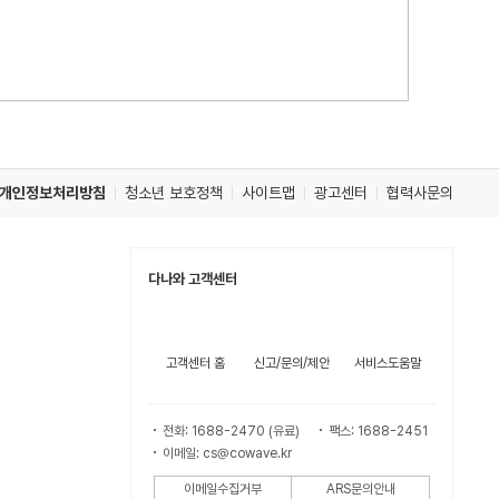
개인정보처리방침
청소년 보호정책
사이트맵
광고센터
협력사문의
다나와 고객센터
고객센터 홈
신고/문의/제안
서비스도움말
전화: 1688-2470 (유료)
팩스: 1688-2451
이메일: cs@cowave.kr
이메일수집거부
ARS문의안내