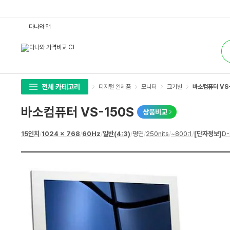
바
다나와 앱
소
컴
통
퓨
합
터
검
V
색
S
-
1
5
전체 카테고리
디지털 완제품
모니터
크기별
바소컴퓨터 VS-
0
S
:
바소컴퓨터 VS-150S
상품비교
다
나
와
상
15인치
/
1024 x 768
/
60Hz
/
일반(4:3)
/
평면
/
250nits
/
~800:1
/
[단자정보]
D-
가
세
격
스
비
펙
교