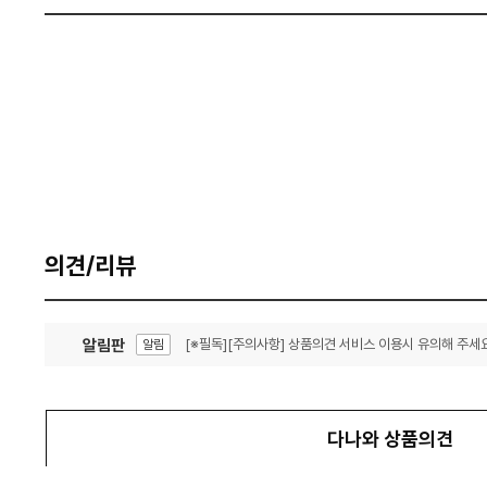
의견/리뷰
알림판
[※필독][주의사항] 상품의견 서비스 이용시 유의해 주세요
알림
잦은 오류, PC속도 잡자! PC안정화 위해 이건 꼭!
알림
다나와 상품의견