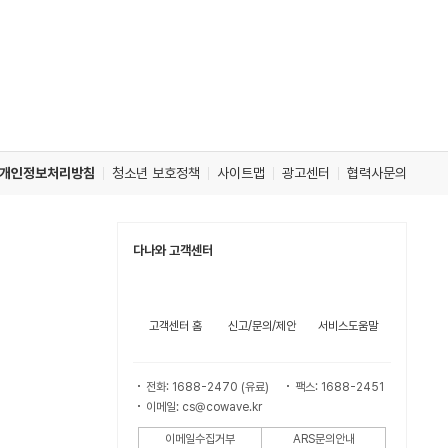
개인정보처리방침
청소년 보호정책
사이트맵
광고센터
협력사문의
다나와 고객센터
고객센터 홈
신고/문의/제안
서비스도움말
전화: 1688-2470 (유료)
팩스: 1688-2451
이메일: cs@cowave.kr
이메일수집거부
ARS문의안내