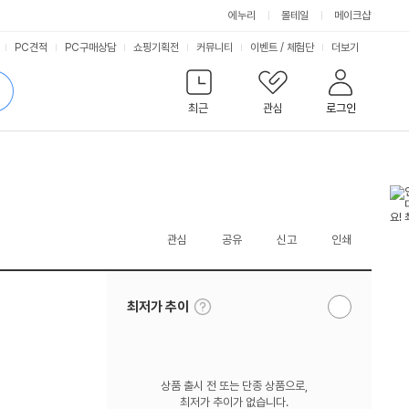
에누리
몰테일
메이크샵
서
PC견적
PC구매상담
쇼핑기획전
커뮤니티
이벤트
/
체험단
더보기
비
검
색
최근
관심
로그인
스
관심
공유
신고
인쇄
툴
최저가 추이
알
팁
림
보
받
기
기
상품 출시 전 또는 단종 상품으로,
최저가 추이가 없습니다.