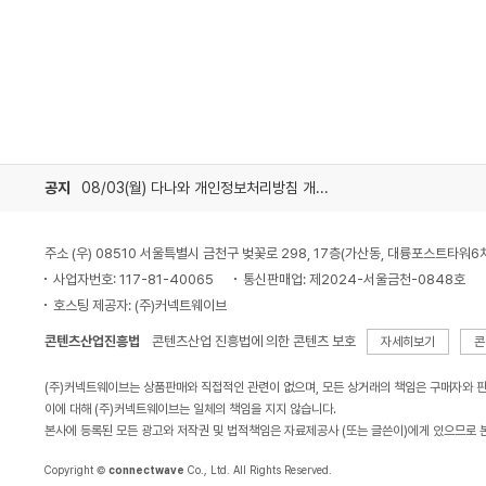
공지
08/03(월) 다나와 개인정보처리방침 개정 안내
주소 (우) 08510 서울특별시 금천구 벚꽃로 298, 17층(가산동, 대륭포스트타워6
사업자번호: 117-81-40065
통신판매업: 제2024-서울금천-0848호
호스팅 제공자: (주)커넥트웨이브
콘텐츠산업진흥법
콘텐츠산업 진흥법에 의한 콘텐츠 보호
자세히보기
콘
(주)커넥트웨이브는 상품판매와 직접적인 관련이 없으며, 모든 상거래의 책임은 구매자와 
이에 대해 (주)커넥트웨이브는 일체의 책임을 지지 않습니다.
본사에 등록된 모든 광고와 저작권 및 법적책임은 자료제공사 (또는 글쓴이)에게 있으므로 
Copyright ©
connectwave
Co., Ltd. All Rights Reserved.