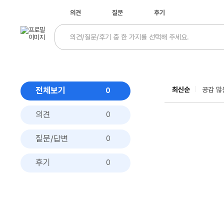
의견
질문
후기
전체보기
최신순
공감 많
0
의견
0
질문/답변
0
후기
0