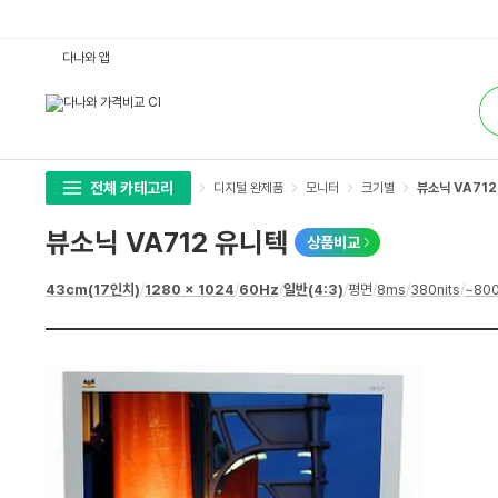
뷰
다나와 앱
소
닉
통
V
합
A
검
7
색
1
2
유
니
전체 카테고리
디지털 완제품
모니터
크기별
뷰소닉 VA712
텍
:
다
뷰소닉 VA712 유니텍
상품비교
나
와
가
상
43cm(17인치)
/
1280 x 1024
/
60Hz
/
일반(4:3)
/
평면
/
8ms
/
380nits
/
~800
격
세
비
스
교
펙