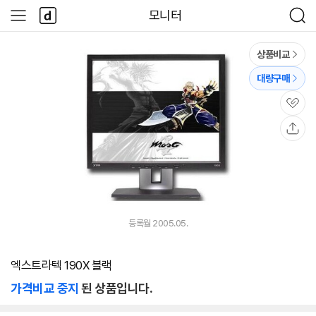
본문 바로가기
다
모니터
사
검
나
이
색
와
드
메
메
상품비교
인
뉴
대량구매
관
심
공
유
등록월 2005.05.
엑스트라텍 190X 블랙
가격비교 중지
된 상품입니다.