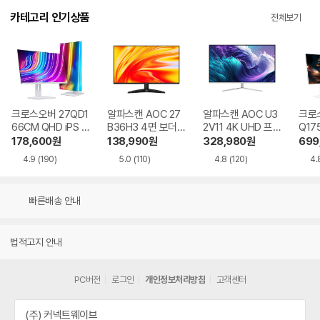
카테고리 인기상품
전체보기
크로스오버 27QD1
알파스캔 AOC 27
알파스캔 AOC U3
크로스
66CM QHD iPS U
B36H3 4면 보더리
2V11 4K UHD 프리
Q17
SB-C 화이트 Ai 멀
스 IPS 120 시력보
싱크 HDR 시력보호
QHD
178,600
원
138,990
원
328,980
원
699
티스탠드
호 무결점
무결점
Ai 
4.9
(190)
5.0
(110)
4.8
(120)
4.
드
빠른배송 안내
법적고지 안내
PC버전
로그인
개인정보처리방침
고객센터
(주) 커넥트웨이브