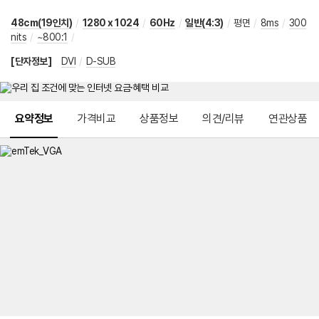
48cm(19인치)
/
1280 x 1024
/
60Hz
/
일반(4:3)
/
평면
/
8ms
/
300
nits
/
~800:1
/
[단자정보]
DVI
/
D-SUB
메뉴 네비게이션
요약정보
가격비교
상품정보
의견/리뷰
연관상품