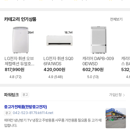
별
별
별
별
뷰
뷰
뷰
뷰
점
점
점
점
수
수
수
수
카테고리 인기상품
전체보기
LG전자 휘센 오브
LG전자 휘센 SQ0
캐리어 DAPB-009
캐리
제컬렉션 듀얼호스
6FA1WDS
0IDWSD
스 B
PQ08FDWBS
WS
817,990
원
420,000
원
602,790
원
532
4.8
(72)
4.9
(548)
5.0
(13)
4.
파워링크
가입신청
광고
중고가전제품(한밭중고전자)
042-523-8179.kti114.net
광고
에어컨 냉난방기 TV 냉장고 주방용품 사무품 가전용품 필요품 등 고가 매
입합니다.