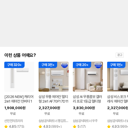
안
내
를
나
타
내
는
표
입
니
다.
이런 상품 어때요?
광고
구매 320+
구매 3천+
구매 20+
구매 1천+
[2026 NEW] 캐리어
삼성 무풍 에어컨 멀티
삼성 AI 무풍콤보 갤러
삼성 비스포크 
2in1 에어컨 인버터 1
형 2in1 AF70F17D11
리 프로 1등급 멀티형
래식 에어컨 멀
등급 멀티형 wifi 17평
BRS 일반배관 전국,
에어컨 AF90H17D3
F70F17D11G
1,908,000
2,327,000
3,830,000
2,327,000
원
원
원
+6평 투인원 전국 설
기본설치비포함
8ERS 기본설치포함
반배관 전국,설
무료
무료
무료
무료
치비포함
함
선인전자프라자
삼성공식파트너 평강프라자
삼성공식파트너 우주
삼성공식파트너 
리
리
리
리
4.85
(
175
)
4.93
(
999+
)
5
(
17
)
4.93
(
999