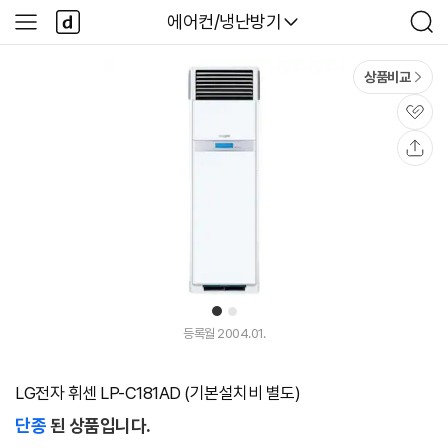
본문 바로가기
다
다나와
에어컨/냉난방기
사
검
나
이
색
와
드
메
메
상품비교
인
뉴
관
심
공
유
1
2
등록월 2004.01.
LG전자 휘센 LP-C181AD (기본설치비 별도)
단종
된 상품입니다.