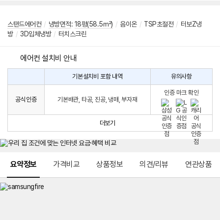
스탠드에어컨
/
냉방면적
:
18평(58.5㎡)
/
음이온
/
TSP초절전
/
터보Z냉
방
/
3D입체냉방
/
터치스크린
에어컨 설치비 안내
기본설치비 포함 내역
유의사항
에
에
어
인증 마크 확인
컨
어
공식인증
기본배관, 타공, 진공, 냉매, 부자재
설
컨
치
구
비
매
더보기
시
발
생
되
메뉴 네비게이션
는
요약정보
가격비교
상품정보
의견/리뷰
연관상품
설
치
비
에
대
한