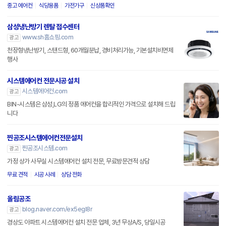
중고 에어컨
식당용품
가전가구
신상품확인
삼성냉난방기 렌탈 접수센터
www.sh홈쇼핑.com
광고
천장형냉난방기, 스탠드형, 60개월분납, 경비처리가능, 기본설치비면제
행사
시스템에어컨 전문시공 설치
시스템에어컨.com
광고
BIN-시스템은 삼성,LG의 정품 에어컨을 합리적인 가격으로 설치해 드립
니다
찐공조시스템에어컨전문설치
찐공조시스템.com
광고
가정 상가 사무실 시스템에어컨 설치 전문, 무료방문견적 상담
무료 견적
시공 사례
상담 전화
올림공조
blog.naver.com/ex5egl8r
광고
경상도 아파트 시스템에어컨 설치 전문 업체, 3년 무상A/S, 당일시공