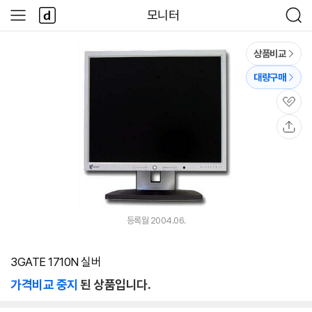
본문 바로가기
다
모니터
사
검
나
이
색
와
드
메
메
상품비교
인
뉴
대량구매
관
심
공
유
등록월 2004.06.
3GATE 1710N 실버
가격비교 중지
된 상품입니다.