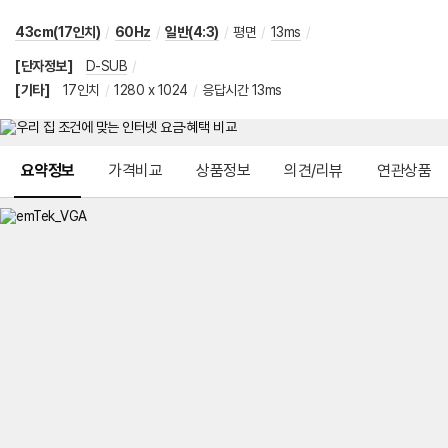
43cm(17인치)
/
60Hz
/
일반(4:3)
/
평면
/
13ms
/
[단자정보]
D-SUB
/
[기타]
17인치
/
1280 x 1024
/
응답시간 13ms
메뉴 네비게이션
요약정보
가격비교
상품정보
의견/리뷰
연관상품