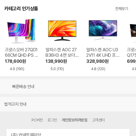
카테고리 인기상품
전체보기
크로스오버 27QD1
알파스캔 AOC 27
알파스캔 AOC U3
크로스
66CM QHD iPS U
B36H3 4면 보더리
2V11 4K UHD 프리
Q17
SB-C 화이트 Ai 멀
스 IPS 120 시력보
싱크 HDR 시력보호
QHD
178,600
원
138,990
원
328,980
원
699
티스탠드
호 무결점
무결점
Ai 
4.9
(190)
5.0
(110)
4.8
(120)
4.
드
빠른배송 안내
법적고지 안내
PC버전
로그인
개인정보처리방침
고객센터
(주) 커넥트웨이브