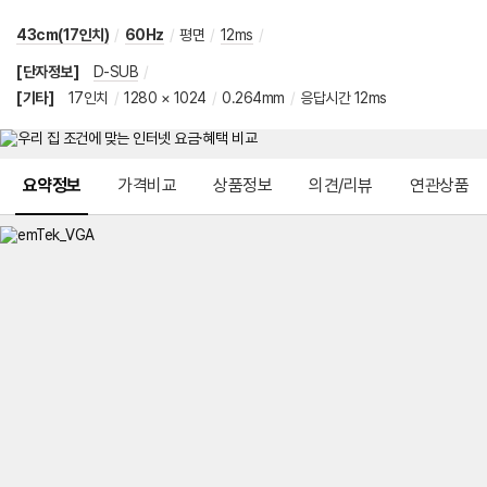
43cm(17인치)
/
60Hz
/
평면
/
12ms
/
[단자정보]
D-SUB
/
[기타]
17인치
/
1280 × 1024
/
0.264mm
/
응답시간 12ms
메뉴 네비게이션
요약정보
가격비교
상품정보
의견/리뷰
연관상품