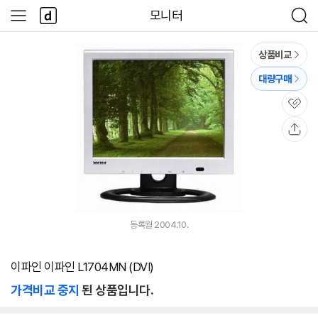
본문 바로가기
다
모니터
사
검
나
이
색
와
드
메
메
상품비교
인
뉴
대량구매
관
심
공
유
등록월 2004.10.
이파인 이파인 L1704MN (DVI)
가격비교 중지
된 상품입니다.