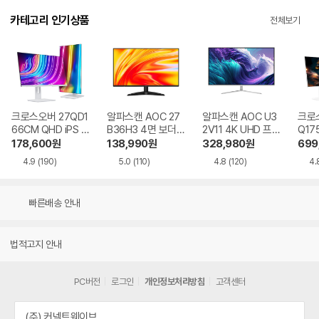
카테고리 인기상품
전체보기
크로스오버 27QD1
알파스캔 AOC 27
알파스캔 AOC U3
크로스
66CM QHD iPS U
B36H3 4면 보더리
2V11 4K UHD 프리
Q17
SB-C 화이트 Ai 멀
스 IPS 120 시력보
싱크 HDR 시력보호
QHD
178,600
원
138,990
원
328,980
원
699
티스탠드
호 무결점
무결점
Ai 
4.9
(190)
5.0
(110)
4.8
(120)
4.
드
빠른배송 안내
법적고지 안내
PC버전
로그인
개인정보처리방침
고객센터
(주) 커넥트웨이브