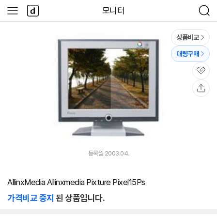
본문 바로가기
다
모니터
사
검
나
이
색
와
드
메
메
상품비교
인
뉴
대량구매
관
심
공
유
등록월 2003.04.
AllinxMedia Allinxmedia Pixture Pixel15Ps
가격비교 중지
된 상품입니다.