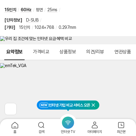
15인치
/
60Hz
/
평면
/
25ms
/
[단자정보]
D-SUB
/
[기타]
15인치
/
1024×768
/
0.297mm
메뉴 네비게이션
요약정보
가격비교
상품정보
의견/리뷰
연관상품
인터넷 가입 비교 서비스 오픈
NEW
닫기
이
전
페
이
지
홈
검색
인터넷·TV
마이페이지
최근본
로