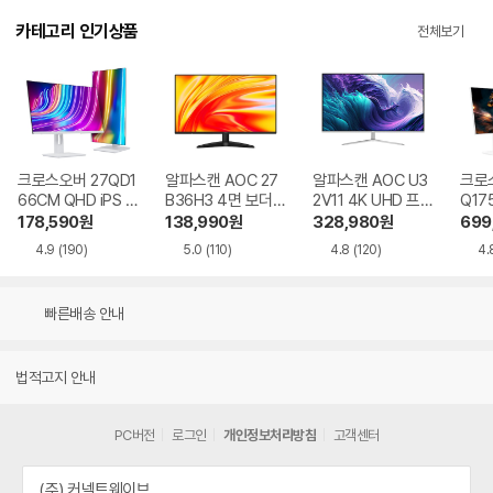
카테고리 인기상품
전체보기
크로스오버 27QD1
알파스캔 AOC 27
알파스캔 AOC U3
크로스
66CM QHD iPS U
B36H3 4면 보더리
2V11 4K UHD 프리
Q17
SB-C 화이트 Ai 멀
스 IPS 120 시력보
싱크 HDR 시력보호
QHD
178,590
원
138,990
원
328,980
원
699
티스탠드
호 무결점
무결점
Ai 
4.9
(190)
5.0
(110)
4.8
(120)
4.
드
빠른배송 안내
법적고지 안내
PC버전
로그인
개인정보처리방침
고객센터
(주) 커넥트웨이브