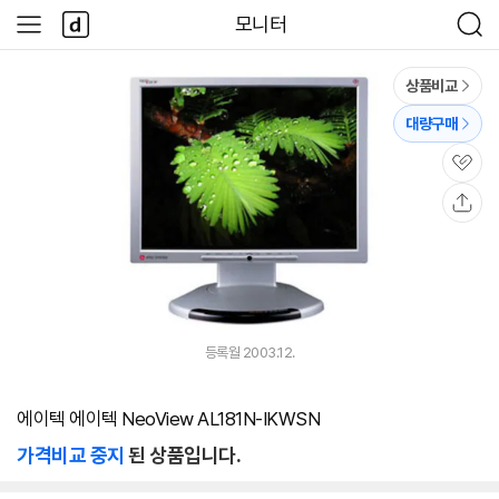
본문 바로가기
다
모니터
사
검
나
이
색
와
드
메
메
상품비교
인
뉴
대량구매
관
심
공
유
등록월 2003.12.
에이텍 에이텍 NeoView AL181N-IKWSN
가격비교 중지
된 상품입니다.