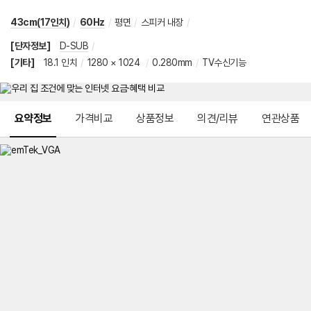
43cm(17인치)
/
60Hz
/
평면
/
스피커 내장
/
[단자정보]
D-SUB
/
[기타]
18.1 인치
/
1280 × 1024
/
0.280mm
/
TV수신기능
메뉴 네비게이션
요약정보
가격비교
상품정보
의견/리뷰
연관상품