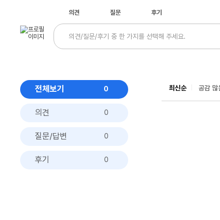
의견
질문
후기
전체보기
최신순
공감 많
0
의견
0
질문/답변
0
후기
0