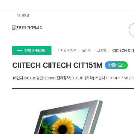
C
다나와 앱
I
I
통
T
합
E
검
C
색
H
C
I
I
전체 카테고리
디지털 완제품
모니터
크기별
CIITECH CI
T
E
C
CIITECH CIITECH CIT151M
상품비교
H
C
I
상
15인치
/
60Hz
/
평면
/
30ms
/
[단자정보]
D-SUB
/
[기타]
15인치 / 1024 * 768 / 
T
세
1
스
5
펙
1
M
:
다
나
와
가
격
비
교