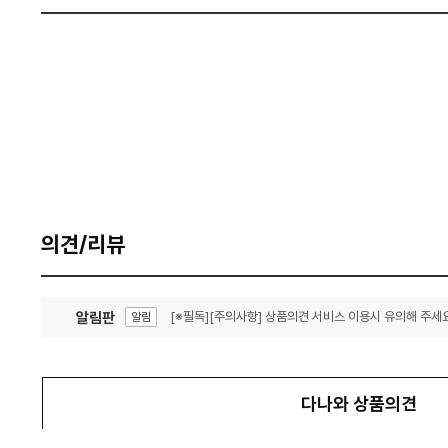
의견/리뷰
알림판
[※필독][주의사항] 상품의견 서비스 이용시 유의해 주세요
알림
잦은 오류, PC속도 잡자! PC안정화 위해 이건 꼭!
알림
다나와 상품의견