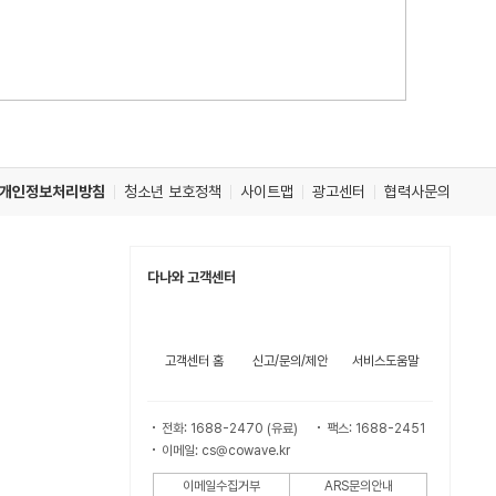
개인정보처리방침
청소년 보호정책
사이트맵
광고센터
협력사문의
다나와 고객센터
고객센터 홈
신고/문의/제안
서비스도움말
전화: 1688-2470 (유료)
팩스: 1688-2451
이메일: cs@cowave.kr
이메일수집거부
ARS문의안내