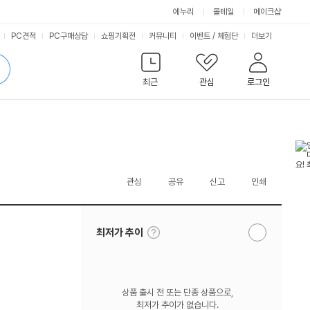
에누리
몰테일
메이크샵
서
PC견적
PC구매상담
쇼핑기획전
커뮤니티
이벤트
/
체험단
더보기
비
검
색
최근
관심
로그인
스
관심
공유
신고
인쇄
툴
최저가 추이
알
팁
림
보
받
기
기
상품 출시 전 또는 단종 상품으로,
최저가 추이가 없습니다.