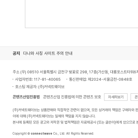
공지
다나와 사칭 사이트 주의 안내
주소 (우) 08510 서울특별시 금천구 벚꽃로 298, 17층(가산동, 대륭포스트타워6
사업자번호: 117-81-40065
통신판매업: 제2024-서울금천-0848호
호스팅 제공자: (주)커넥트웨이브
콘텐츠산업진흥법
콘텐츠산업 진흥법에 의한 콘텐츠 보호
자세히보기
콘
(주)커넥트웨이브는 상품판매와 직접적인 관련이 없으며, 모든 상거래의 책임은 구매자와 
이에 대해 (주)커넥트웨이브는 일체의 책임을 지지 않습니다.
본사에 등록된 모든 광고와 저작권 및 법적책임은 자료제공사 (또는 글쓴이)에게 있으므로 
Copyright ©
connectwave
Co., Ltd. All Rights Reserved.