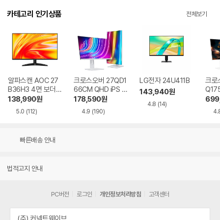
카테고리 인기상품
전체보기
알파스캔 AOC 27
크로스오버 27QD1
LG전자 24U411B
크로스
B36H3 4면 보더리
66CM QHD iPS U
Q17
143,940
원
스 IPS 120 시력보
SB-C 화이트 Ai 멀
QHD
138,990
원
178,590
원
699
4.8
(14)
호 무결점
티스탠드
Ai 
5.0
(112)
4.9
(190)
4.
드
빠른배송 안내
법적고지 안내
PC버전
로그인
개인정보처리방침
고객센터
(주) 커넥트웨이브