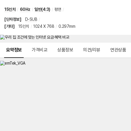
15인치
/
60Hz
/
일반(4:3)
/
평면
/
[단자정보]
D-SUB
/
[기타]
15인치
/
1024 X 768
/
0.297mm
메뉴 네비게이션
요약정보
가격비교
상품정보
의견/리뷰
연관상품