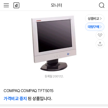
본문 바로가기
다
모니터
사
검
나
이
색
와
드
메
메
상품비교
인
뉴
대량구매
관
심
공
유
등록월 2001.12.
COMPAQ COMPAQ TFT5015
가격비교 중지
된 상품입니다.