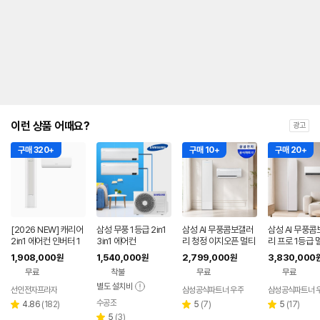
내
를
나
타
내
는
표
입
니
다.
이런 상품 어때요?
광고
구매 320+
구매 10+
구매 20+
[2026 NEW] 캐리어
삼성 무풍 1등급 2in1
삼성 AI 무풍콤보갤러
삼성 AI 무풍콤
2in1 에어컨 인버터 1
3in1 에어컨
리 청정 이지오픈 멀티
리 프로 1등급 
등급 멀티형 wifi 17평
형 에어컨 AF80F17D
에어컨 AF90H
1,908,000
1,540,000
2,799,000
3,830,000
원
원
원
+6평 투인원 전국 설
22WRS 기본설치포
8ERS 기본설
무료
착불
무료
무료
치비포함
함
별도 설치비
선인전자프라자
삼성공식파트너 우주
삼성공식파트너 
수공조
리
네이버
리
리
4.86
(
182
)
5
(
7
)
5
(
17
)
별
별
별
페이
뷰
리
뷰
뷰
5
(
3
)