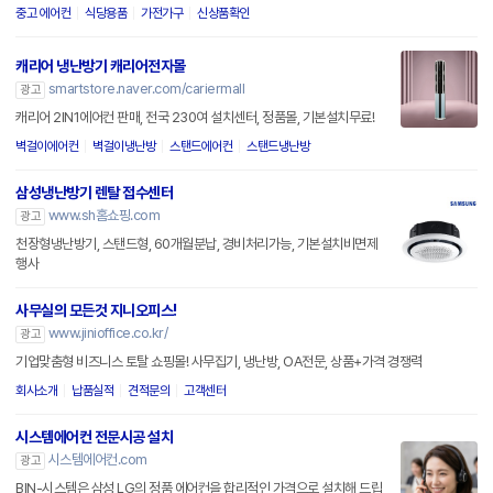
중고 에어컨
식당용품
가전가구
신상품확인
캐리어 냉난방기 캐리어전자몰
smartstore.naver.com/cariermall
광고
캐리어 2IN1에어컨 판매, 전국 230여 설치센터, 정품몰, 기본설치무료!
벽걸이에어컨
벽걸이냉난방
스탠드에어컨
스탠드냉난방
삼성냉난방기 렌탈 접수센터
www.sh홈쇼핑.com
광고
천장형냉난방기, 스탠드형, 60개월분납, 경비처리가능, 기본설치비면제
행사
사무실의 모든것 지니오피스!
www.jinioffice.co.kr/
광고
기업맞춤형 비즈니스 토탈 쇼핑몰! 사무집기, 냉난방, OA전문, 상품+가격 경쟁력
회사소개
납품실적
견적문의
고객센터
시스템에어컨 전문시공 설치
시스템에어컨.com
광고
BIN-시스템은 삼성,LG의 정품 에어컨을 합리적인 가격으로 설치해 드립