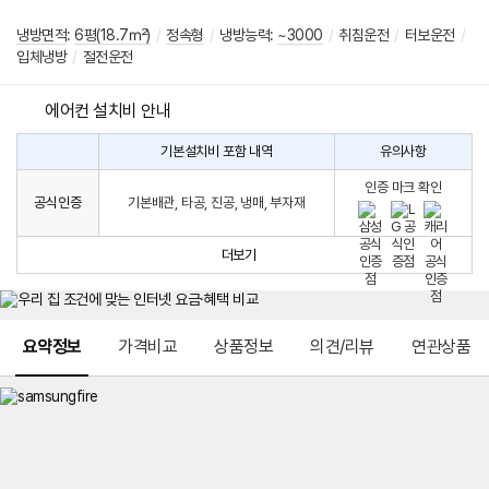
냉방면적
:
6평(18.7㎡)
/
정속형
/
냉방능력:
~3000
/
취침운전
/
터보운전
/
입체냉방
/
절전운전
에어컨 설치비 안내
기본설치비 포함 내역
유의사항
에
에
어
인증 마크 확인
컨
어
공식인증
기본배관, 타공, 진공, 냉매, 부자재
설
컨
치
구
비
매
더보기
시
발
생
되
메뉴 네비게이션
는
요약정보
가격비교
상품정보
의견/리뷰
연관상품
설
치
비
에
대
한
안