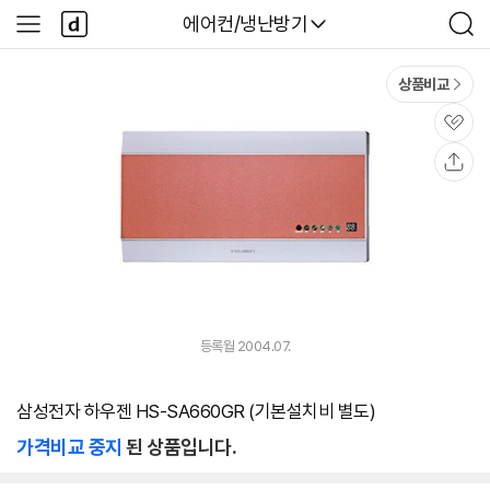
본문 바로가기
다
다나와
에어컨/냉난방기
사
검
나
이
색
와
드
메
메
상품비교
인
뉴
관
심
공
유
등록월 2004.07.
삼성전자 하우젠 HS-SA660GR (기본설치비 별도)
가격비교 중지
된 상품입니다.