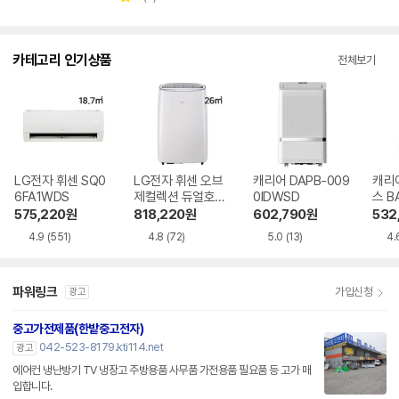
점
점
점
별
수
뷰
수
수
점
수
카테고리 인기상품
전체보기
LG전자 휘센 SQ0
LG전자 휘센 오브
캐리어 DAPB-009
캐리
6FA1WDS
제컬렉션 듀얼호스
0IDWSD
스 B
PQ08FDWBS
WS
575,220
원
818,220
원
602,790
원
532
4.9
(551)
4.8
(72)
5.0
(13)
4.
파워링크
가입신청
광고
중고가전제품(한밭중고전자)
042-523-8179.kti114.net
광고
에어컨 냉난방기 TV 냉장고 주방용품 사무품 가전용품 필요품 등 고가 매
입합니다.