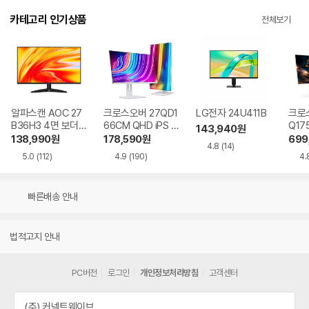
카테고리 인기상품
전체보기
알파스캔 AOC 27
크로스오버 27QD1
LG전자 24U411B
크로스
B36H3 4면 보더리
66CM QHD iPS U
Q17
143,940
원
스 IPS 120 시력보
SB-C 화이트 Ai 멀
QHD
138,990
원
178,590
원
699
4.8
(14)
호 무결점
티스탠드
Ai 
5.0
(112)
4.9
(190)
4.
드
빠른배송 안내
법적고지 안내
PC버전
로그인
개인정보처리방침
고객센터
(주) 커넥트웨이브