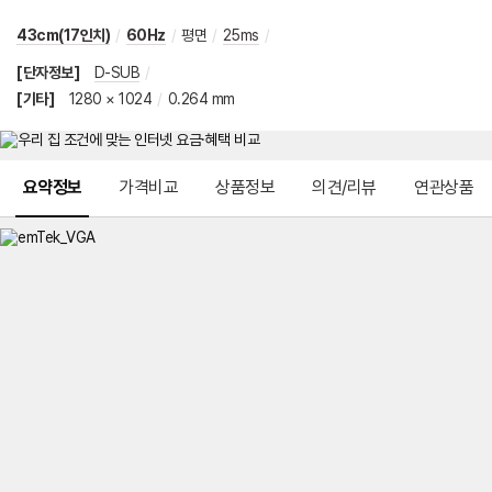
43cm(17인치)
/
60Hz
/
평면
/
25ms
/
[단자정보]
D-SUB
/
[기타]
1280 × 1024
/
0.264 mm
메뉴 네비게이션
요약정보
가격비교
상품정보
의견/리뷰
연관상품