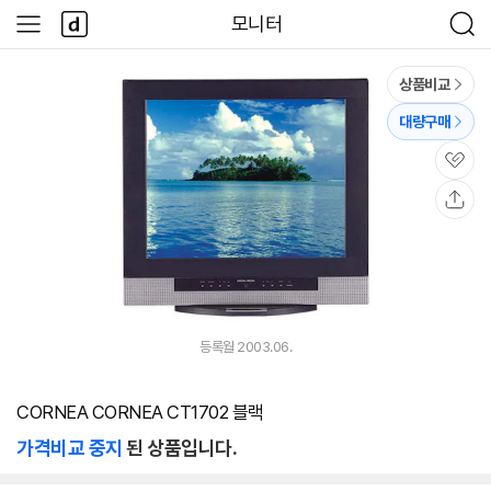
본문 바로가기
다
모니터
사
검
나
이
색
와
드
메
메
상품비교
인
뉴
대량구매
관
심
공
유
등록월 2003.06.
CORNEA CORNEA CT1702 블랙
가격비교 중지
된 상품입니다.