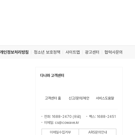
개인정보처리방침
청소년 보호정책
사이트맵
광고센터
협력사문의
다나와 고객센터
고객센터 홈
신고/문의/제안
서비스도움말
전화: 1688-2470 (유료)
팩스: 1688-2451
이메일: cs@cowave.kr
이메일수집거부
ARS문의안내