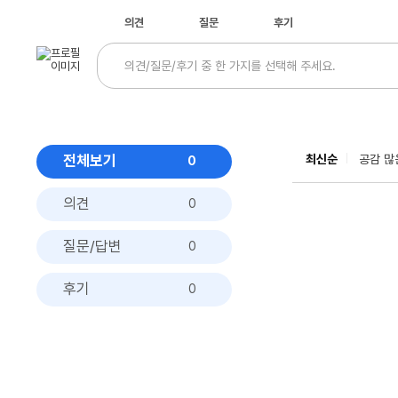
의견
질문
후기
전체보기
최신순
공감 많
0
의견
0
질문/답변
0
후기
0