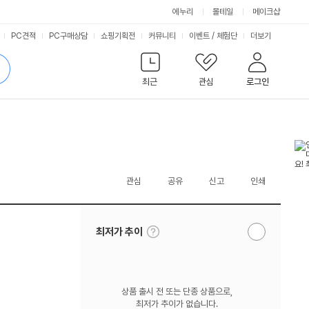
에누리
몰테일
메이크샵
서
PC견적
PC구매상담
쇼핑기획전
커뮤니티
이벤트
/
체험단
더보기
비
검
색
최근
관심
로그인
스
관심
공유
신고
인쇄
툴
최저가 추이
알
팁
림
보
받
기
기
상품 출시 전 또는 단종 상품으로,
최저가 추이가 없습니다.