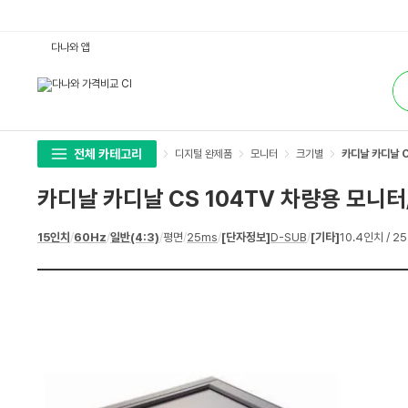
카
다나와 앱
디
날
통
카
합
디
검
날
색
C
S
1
0
전체 카테고리
디지털 완제품
모니터
크기별
카디날 카디날 C
4
T
V
카디날 카디날 CS 104TV 차량용 모니터
차
량
용
상
15인치
/
60Hz
/
일반(4:3)
/
평면
/
25ms
/
[단자정보]
D-SUB
/
[기타]
10.4인치 / 25
모
세
니
스
터/
펙
T
V
:
다
나
와
가
격
비
교