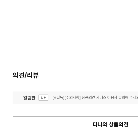
의견/리뷰
알림판
[※필독][주의사항] 상품의견 서비스 이용시 유의해 주세요
알림
잦은 오류, PC속도 잡자! PC안정화 위해 이건 꼭!
알림
다나와 상품의견