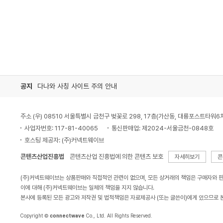
공지
다나와 사칭 사이트 주의 안내
주소 (우) 08510 서울특별시 금천구 벚꽃로 298, 17층(가산동, 대륭포스트타워6
사업자번호: 117-81-40065
통신판매업: 제2024-서울금천-0848호
호스팅 제공자: (주)커넥트웨이브
콘텐츠산업진흥법
콘텐츠산업 진흥법에 의한 콘텐츠 보호
자세히보기
콘
(주)커넥트웨이브는 상품판매와 직접적인 관련이 없으며, 모든 상거래의 책임은 구매자와 
이에 대해 (주)커넥트웨이브는 일체의 책임을 지지 않습니다.
본사에 등록된 모든 광고와 저작권 및 법적책임은 자료제공사 (또는 글쓴이)에게 있으므로 
Copyright ©
connectwave
Co., Ltd. All Rights Reserved.